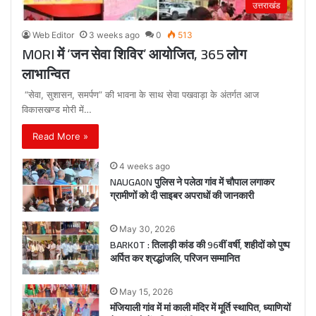
उत्तराखंड
Web Editor
3 weeks ago
0
513
M0RI में ‘जन सेवा शिविर’ आयोजित, 365 लोग
लाभान्वित
“सेवा, सुशासन, समर्पण” की भावना के साथ सेवा पखवाड़ा के अंतर्गत आज
विकासखण्ड मोरी में…
Read More »
4 weeks ago
NAUGA0N पुलिस ने पलेठा गांव में चौपाल लगाकर
ग्रामीणों को दी साइबर अपराधों की जानकारी
May 30, 2026
BARK0T : तिलाड़ी कांड की 96वीं वर्षी, शहीदों को पुष्प
अर्पित कर श्रद्धांजलि, परिजन सम्मानित
May 15, 2026
मंजियाली गांव में मां काली मंदिर में मूर्ति स्थापित, ध्याणियों