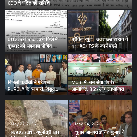
CDO ने गठित की समिति
Uttarakhand : इस जिले में
ब्रेकिंग न्यूज : उत्तराखंड शासन ने
गुरुवार को अवकाश घोषित
11 IAS/IFS के कार्य बदले
बिजली कटौती से परेशान
M0RI में ‘जन सेवा शिविर’
PUR0LA के व्यापारी, विद्युत
आयोजित, 365 लोग लाभान्वित
विभाग पर लगाया मनमानी का
आरोप
May 27, 2026
May 24, 2026
NAUGA0N : यमुनोत्री NH
चुनाव आयुक्त ज्ञानेश कुमार ने