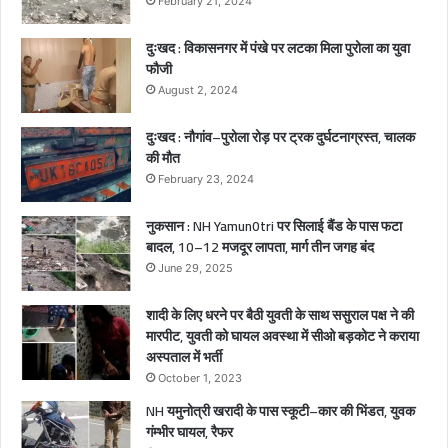
February 21, 2024
,
2
दुःखद : विकासनगर में पंखे पर लटका मिला पुरोला का युवा
ब
फौजी
च्चे
August 2, 2024
गं
भी
दुःखद : नौगांव–पुरोला रोड़ पर ट्रक दुर्घटनाग्रस्त, चालक
र
की मौत
घा
February 23, 2024
य
ल
नुकसान : NH Yamun0tri पर सिलाई बैंड के पास फटा
बादल, 10–12 मजदूर लापता, मार्ग तीन जगह बंद
June 29, 2025
शादी के लिए धरने पर बैठी युवती के साथ ससुराल पक्ष ने की
मारपीट, युवती को घायल अवस्था में सीओ बड़कोट ने कराया
अस्पताल में भर्ती
October 1, 2023
NH यमुनोत्री खरादी के पास स्कूटी–कार की भिंडत, युवक
गंम्भीर घायल, रैफर