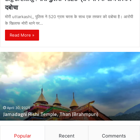
दबोचा
मोरी uttarkashi,, पुलिस ने 520 ग्राम चरस के साथ एक तस्कर को दबोचा है। आरोपी
के खिलाफ मोरी थाने पर…
Read More »
दुः
ख
द
:
ब
स
की
च
November 5, 2024
दुःखद : बस की चपेट में बाइक आने 
पे
Than (Brahmpuri)
मौत, 2 बच्चे गंभीर घायल
ट
में
बा
इ
Popular
Recent
Comments