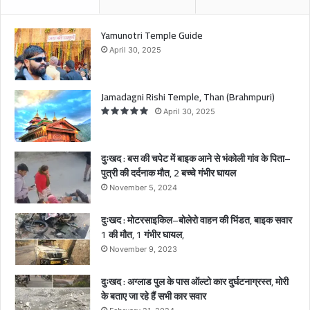
क
आ
ने
Yamunotri Temple Guide
से
April 30, 2025
भं
को
ली
Jamadagni Rishi Temple, Than (Brahmpuri)
गां
April 30, 2025
व
के
पि
दुःखद : बस की चपेट में बाइक आने से भंकोली गांव के पिता–
ता
पुत्री की दर्दनाक मौत, 2 बच्चे गंभीर घायल
–
November 5, 2024
पु
त्री
दुःखद : मोटरसाइकिल–बोलेरो वाहन की भिंडत, बाइक सवार
की
1 की मौत, 1 गंभीर घायल,
द
र्द
November 9, 2023
ना
क
दुःखद : अग्लाड पुल के पास ऑल्टो कार दुर्घटनाग्रस्त, मोरी
मौ
के बताए जा रहे हैं सभी कार सवार
त