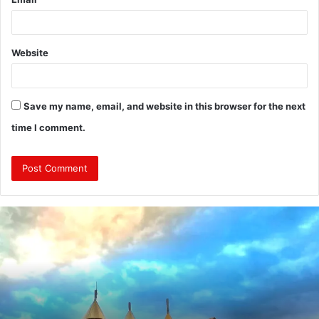
Website
Save my name, email, and website in this browser for the next
time I comment.
दुः
ख
द
:
ब
स
की
च
November 5, 2024