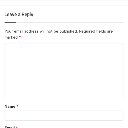
Leave a Reply
Your email address will not be published.
Required fields are
marked
*
C
o
m
m
e
n
t
Name
*
*
Email
*