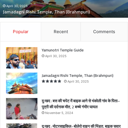
दुःखद : बस की चपेट में बाइक आने से भंकोली गांव के पिता–पुत्री की द
पे
मौत, 2 बच्चे गंभीर घायल
ट
में
बा
इ
Popular
Recent
Comments
क
आ
ने
Yamunotri Temple Guide
से
April 30, 2025
भं
को
ली
Jamadagni Rishi Temple, Than (Brahmpuri)
गां
April 30, 2025
व
के
पि
दुःखद : बस की चपेट में बाइक आने से भंकोली गांव के पिता–
ता
पुत्री की दर्दनाक मौत, 2 बच्चे गंभीर घायल
–
November 5, 2024
पु
त्री
दुःखद : मोटरसाइकिल–बोलेरो वाहन की भिंडत, बाइक सवार
की