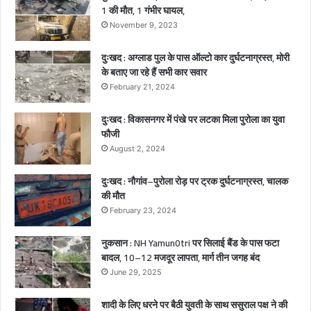
1 की मौत, 1 गंभीर घायल,
द
र्द
November 9, 2023
ना
क
दुःखद : अग्लाड पुल के पास ऑल्टो कार दुर्घटनाग्रस्त, मोरी
मौ
के बताए जा रहे हैं सभी कार सवार
त
February 21, 2024
,
2
दुःखद : विकासनगर में पंखे पर लटका मिला पुरोला का युवा
ब
फौजी
च्चे
August 2, 2024
गं
भी
दुःखद : नौगांव–पुरोला रोड़ पर ट्रक दुर्घटनाग्रस्त, चालक
र
की मौत
घा
February 23, 2024
य
ल
नुकसान : NH Yamun0tri पर सिलाई बैंड के पास फटा
बादल, 10–12 मजदूर लापता, मार्ग तीन जगह बंद
June 29, 2025
शादी के लिए धरने पर बैठी युवती के साथ ससुराल पक्ष ने की