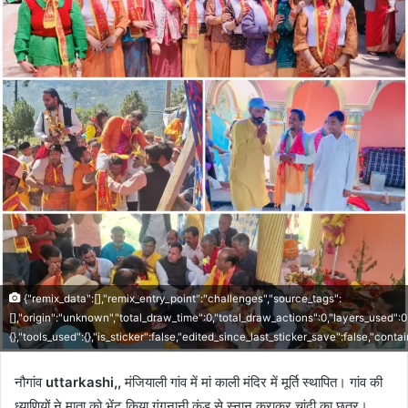
{"remix_data":[],"remix_entry_point":"challenges","source_tags":
[],"origin":"unknown","total_draw_time":0,"total_draw_actions":0,"layers_used":
{},"tools_used":{},"is_sticker":false,"edited_since_last_sticker_save":false,"conta
नौगांव
uttarkashi,,
मंजियाली गांव में मां काली मंदिर में मूर्ति स्थापित। गांव की
ध्याणियों ने माता को भेंट किया गंगनानी कुंड से स्नान कराकर चांदी का छत्र।