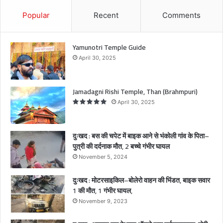
–
बो
Popular
Recent
Comments
ले
रो
वा
Yamunotri Temple Guide
ह
April 30, 2025
न
की
भिं
Jamadagni Rishi Temple, Than (Brahmpuri)
ड
April 30, 2025
त
,
बा
दुःखद : बस की चपेट में बाइक आने से भंकोली गांव के पिता–
इ
पुत्री की दर्दनाक मौत, 2 बच्चे गंभीर घायल
क
November 5, 2024
स
वा
दुःखद : मोटरसाइकिल–बोलेरो वाहन की भिंडत, बाइक सवार
र
1 की मौत, 1 गंभीर घायल,
1
की
November 9, 2023
मौ
त