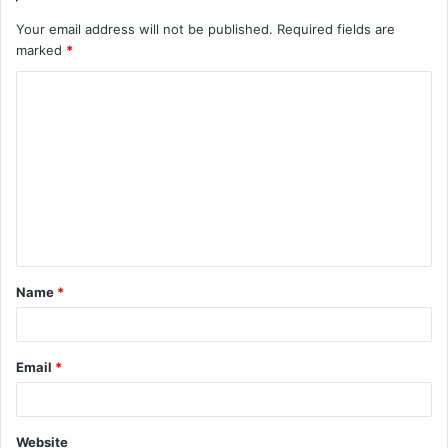
Your email address will not be published.
Required fields are
marked
*
C
o
m
m
e
n
t
Name
*
*
Email
*
Website