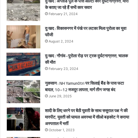
दुःखद : अग्लाड पुल के पास ऑल्टो कार दुर्घटनाग्रस्त, मोरी
,
के बताए जा रहे हैं सभी कार सवार
1
February 21, 2024
गं
भी
दुःखद : विकासनगर में पंखे पर लटका मिला पुरोला का युवा
र
फौजी
घा
August 2, 2024
य
ल
दुःखद : नौगांव–पुरोला रोड़ पर ट्रक दुर्घटनाग्रस्त, चालक
,
की मौत
February 23, 2024
नुकसान : NH Yamun0tri पर सिलाई बैंड के पास फटा
बादल, 10–12 मजदूर लापता, मार्ग तीन जगह बंद
June 29, 2025
शादी के लिए धरने पर बैठी युवती के साथ ससुराल पक्ष ने की
मारपीट, युवती को घायल अवस्था में सीओ बड़कोट ने कराया
अस्पताल में भर्ती
October 1, 2023