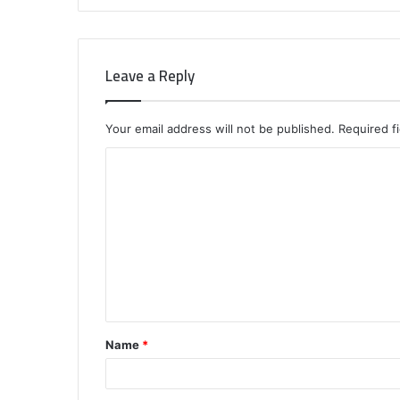
Leave a Reply
Your email address will not be published.
Required f
C
o
m
m
e
n
t
Name
*
*