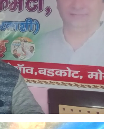
दुः
दुः