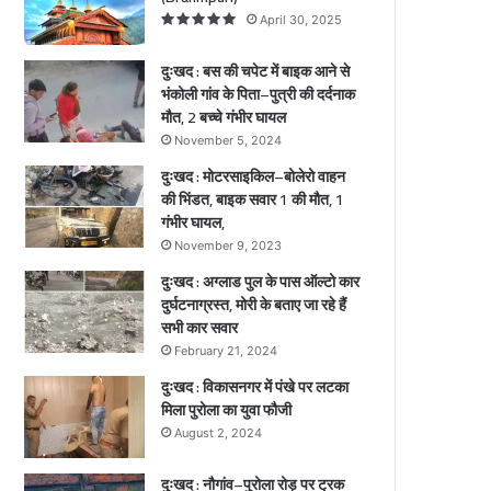
के
,
April 30, 2025
पि
बा
ता
इ
दुःखद : बस की चपेट में बाइक आने से
–
क
भंकोली गांव के पिता–पुत्री की दर्दनाक
पु
स
मौत, 2 बच्चे गंभीर घायल
त्री
वा
की
र
November 5, 2024
द
1
दुःखद : मोटरसाइकिल–बोलेरो वाहन
र्द
की
की भिंडत, बाइक सवार 1 की मौत, 1
ना
मौ
गंभीर घायल,
क
त
November 9, 2023
मौ
,
दुःखद : अग्लाड पुल के पास ऑल्टो कार
त
1
दुर्घटनाग्रस्त, मोरी के बताए जा रहे हैं
,
गं
सभी कार सवार
2
भी
ब
र
February 21, 2024
च्चे
घा
दुःखद : विकासनगर में पंखे पर लटका
गं
य
मिला पुरोला का युवा फौजी
भी
ल
August 2, 2024
र
,
घा
दुःखद : नौगांव–पुरोला रोड़ पर ट्रक
य