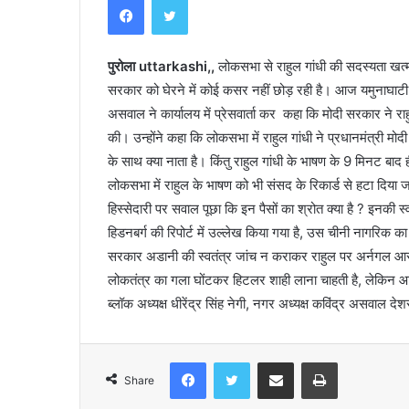
a
m
u
पुरोला uttarkashi,,
n
लोकसभा से राहुल गांधी की सदस्यता खत्म कर
o
सरकार को घेरने में कोई कसर नहीं छोड़ रही है। आज यमुनाघाटी कांग
t
असवाल ने कार्यालय में प्रेसवार्ता कर कहा कि मोदी सरकार ने 
r
ूटी–कार की भिंडत, युवक
की। उन्होंने कहा कि लोकसभा में राहुल गांधी ने प्रधानमंत्री म
April 30, 2025
i
Yamunotri Temple Guide
के साथ क्या नाता है। किंतु राहुल गांधी के भाषण के 9 मिनट ब
T
e
लोकसभा में राहुल के भाषण को भी संसद के रिकार्ड से हटा दिया ज
m
हिस्सेदारी पर सवाल पूछा कि इन पैसों का श्रोत क्या है ? इनकी स
p
हिडनबर्ग की रिपोर्ट में उल्लेख किया गया है, उस चीनी नागरिक का 
l
सरकार अडानी की स्वतंत्र जांच न कराकर राहुल पर अर्नगल आरोप 
e
G
लोकतंत्र का गला घोंटकर हिटलर शाही लाना चाहती है, लेकिन आमज
u
ब्लॉक अध्यक्ष धीरेंद्र सिंह नेगी, नगर अध्यक्ष कविंद्र असवाल 
i
d
e
Facebook
Twitter
Share via Email
Print
Share