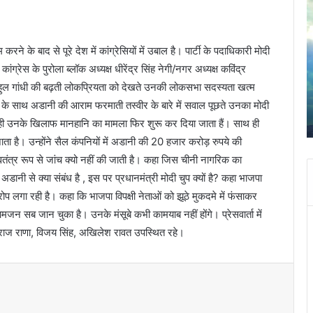
a
m
a
ने के बाद से पूरे देश में कांग्रेसियों में उबाल है। पार्टी के पदाधिकारी मोदी
d
a
्रेस के पुरोला ब्लॉक अध्यक्ष धीरेंद्र सिंह नेगी/नगर अध्यक्ष कविंद्र
g
राहुल गांधी की बढ़ती लोकप्रियता को देखते उनकी लोकसभा सदस्यता खत्म
n
ोदी के साथ अडानी की आराम फरमाती तस्वीर के बारे में सवाल पूछते उनका मोदी
April 30, 2025
i
Jamadagni Rishi Temple, Than (Brahmpuri)
ाद ही उनके खिलाफ मानहानि का मामला फिर शुरू कर दिया जाता हैं। साथ ही
R
i
ाता है। उन्होंने सैल कंपनियों में अडानी की 20 हजार करोड़ रुपये की
s
्वतंत्र रूप से जांच क्यो नहीं की जाती है। कहा जिस चीनी नागरिक का
h
अडानी से क्या संबंध है , इस पर प्रधानमंत्री मोदी चुप क्यों है? कहा भाजपा
i
लगा रही है। कहा कि भाजपा विपक्षी नेताओं को झूठे मुकदमे में फंसाकर
T
e
न सब जान चुका है। उनके मंसूबे कभी कामयाब नहीं होंगे। प्रेसवार्ता में
m
देशराज राणा, विजय सिंह, अखिलेश रावत उपस्थित रहे।
p
l
e
,
T