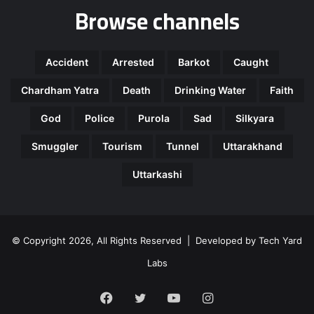
Browse channels
Accident
Arrested
Barkot
Caught
Chardham Yatra
Death
Drinking Water
Faith
God
Police
Purola
Sad
Silkyara
Smuggler
Tourism
Tunnel
Uttarakhand
Uttarkashi
© Copyright 2026, All Rights Reserved | Developed by
Tech Yard
Labs
Facebook
Twitter
YouTube
Instagram