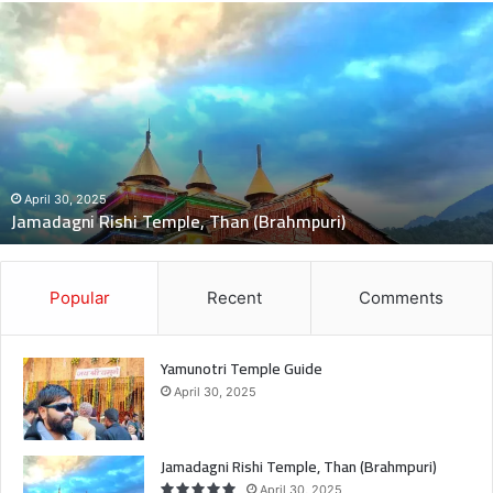
दुः
ख
द
:
ब
स
की
च
November 5, 2024
दुःखद : बस की चपेट म
पे
Temple, Than (Brahmpuri)
मौत, 2 बच्चे गंभीर घ
ट
में
बा
इ
Popular
Recent
Comments
क
आ
ने
Yamunotri Temple Guide
से
April 30, 2025
भं
को
ली
Jamadagni Rishi Temple, Than (Brahmpuri)
गां
April 30, 2025