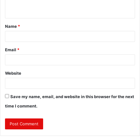
n
t
Name
*
*
Email
*
Website
Save my name, email, and website in this browser for the next
time I comment.