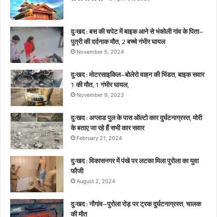
व
के
पि
दुःखद : बस की चपेट में बाइक आने से भंकोली गांव के पिता–
ता
पुत्री की दर्दनाक मौत, 2 बच्चे गंभीर घायल
–
November 5, 2024
पु
त्री
दुःखद : मोटरसाइकिल–बोलेरो वाहन की भिंडत, बाइक सवार
की
1 की मौत, 1 गंभीर घायल,
द
र्द
November 9, 2023
ना
क
दुःखद : अग्लाड पुल के पास ऑल्टो कार दुर्घटनाग्रस्त, मोरी
मौ
के बताए जा रहे हैं सभी कार सवार
त
February 21, 2024
,
2
दुःखद : विकासनगर में पंखे पर लटका मिला पुरोला का युवा
ब
फौजी
च्चे
August 2, 2024
गं
भी
दुःखद : नौगांव–पुरोला रोड़ पर ट्रक दुर्घटनाग्रस्त, चालक
र
की मौत
घा