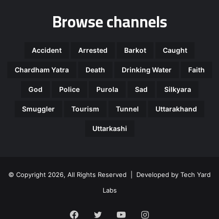
Browse channels
Accident
Arrested
Barkot
Caught
Chardham Yatra
Death
Drinking Water
Faith
God
Police
Purola
Sad
Silkyara
Smuggler
Tourism
Tunnel
Uttarakhand
Uttarkashi
© Copyright 2026, All Rights Reserved | Developed by
Tech Yard
Labs
Facebook
Twitter
YouTube
Instagram