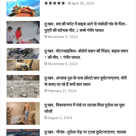
April 30, 2025
व
के
पि
दुःखद : बस की चपेट में बाइक आने से भंकोली गांव के पिता–
ता
पुत्री की दर्दनाक मौत, 2 बच्चे गंभीर घायल
–
November 5, 2024
पु
त्री
दुःखद : मोटरसाइकिल–बोलेरो वाहन की भिंडत, बाइक सवार
की
1 की मौत, 1 गंभीर घायल,
द
र्द
November 9, 2023
ना
क
दुःखद : अग्लाड पुल के पास ऑल्टो कार दुर्घटनाग्रस्त, मोरी
मौ
के बताए जा रहे हैं सभी कार सवार
त
February 21, 2024
,
2
दुःखद : विकासनगर में पंखे पर लटका मिला पुरोला का युवा
ब
फौजी
च्चे
August 2, 2024
गं
भी
दुःखद : नौगांव–पुरोला रोड़ पर ट्रक दुर्घटनाग्रस्त, चालक
र