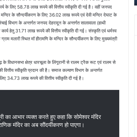
i
में
माण कार्य के लिए 58.78 लाख रूपये की वित्तीय स्वीकृति दी गई है। वहीं जनपद
s
ब
त मन्दिर के सौन्दर्यीकरण के लिए 36.02 लाख रूपये एवं देवी मन्दिर देघाट के
h
इ
ंचाई विभाग के अन्तर्गत जनपद देहरादून के अन्तर्गत सालावाला (हाथी
i
कार्य हेतु 31.71 लाख रूपये की वित्तीय स्वीकृति दी गई। संस्कृति एवं धर्मस्व
T
e
ने
्राम मलारी स्थित मॉ हीरामणि के मन्दिर के सौन्दर्यीकरण के लिए मुख्यमंत्री
m
स
p
भं
l
क
ढ़ के विधानसभा क्षेत्र धारचूला के लिंगूरानी से रालम ट्रैक रूट एवं रालम से
e
ल
 वित्तीय स्वीकृति प्रदान की है। समाज कल्याण विभाग के अन्तर्गत
,
गा
T
व
के लिए 34.73 लाख रूपये की वित्तीय स्वीकृति दी गई है।
h
क
a
प
n
त
(
–
B
पु
r
त्
्री का आभार व्यक्त करते हुए कहा कि सोमेश्वर मंदिर
a
क
ौराणिक मंदिर का अब सौंदर्यीकरण हो पाएगा।
h
द
m
र्द