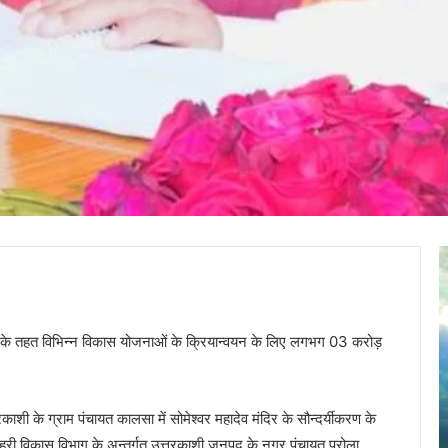
J
दु
a
m
द
a
:
षणाओं के तहत विभिन्न विकास योजनाओं के क्रियान्वयन के लिए लगभग 03 करोड़
d
ब
a
g
क
n
च
त्तरकाशी के ग्राम पंचायत कालसा में सोमेश्वर महादेव मंदिर के सौन्दर्यीकरण के
April 30, 2025
i
पे
Jamadagni Rishi Temple, Than (Brahmpuri)
शहरी विकास विभाग के अन्तर्गत उत्तरकाशी जनपद के नगर पंचायत पुरोला
R
ट