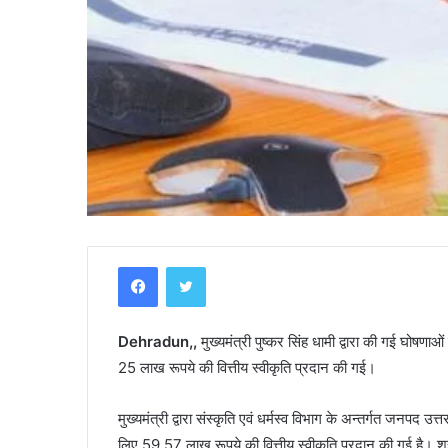
Y
Facebook
Twitter
a
m
u
Dehradun,,
n
मुख्यमंत्री पुष्कर सिंह धामी द्वारा की गई घो
o
25 लाख रूपये की वित्तीय स्वीकृति प्रदान की गई।
t
r
ी–कार की भिंडत, युवक
मुख्यमंत्री द्वारा संस्कृति एवं धर्मस्व विभाग के अन्तर्गत जनपद उ
April 30, 2025
i
Yamunotri Temple Guide
लिए 59.57 लाख रूपये की वित्तीय स्वीकृति प्रदान की गई है। 
T