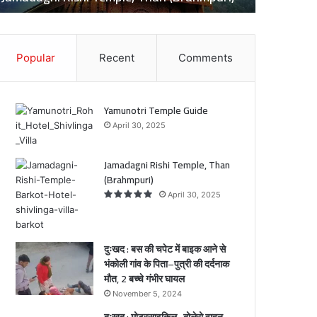
ल
ा
–
बो
Popular
Recent
Comments
क
ले
आ
रो
वा
े
ह
Yamunotri Temple Guide
न
April 30, 2025
ो
की
ी
भिं
ं
Jamadagni Rishi Temple, Than
ड
(Brahmpuri)
त
े
,
April 30, 2025
ि
बा
ा
इ
क
दुःखद : बस की चपेट में बाइक आने से
स
भंकोली गांव के पिता–पुत्री की दर्दनाक
री
वा
मौत, 2 बच्चे गंभीर घायल
ी
र
November 5, 2024
1
की
दुःखद : मोटरसाइकिल–बोलेरो वाहन