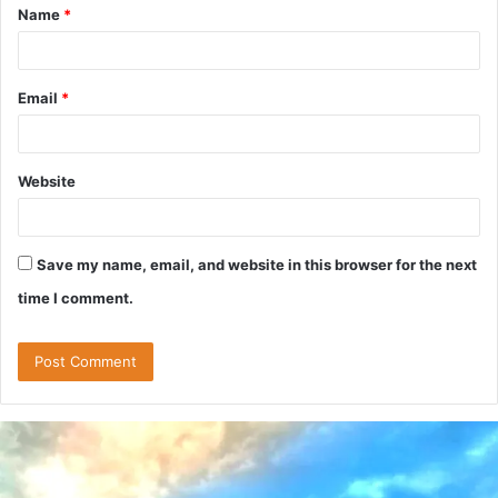
Name
*
*
Email
*
Website
Save my name, email, and website in this browser for the next
time I comment.
दुः
ख
द