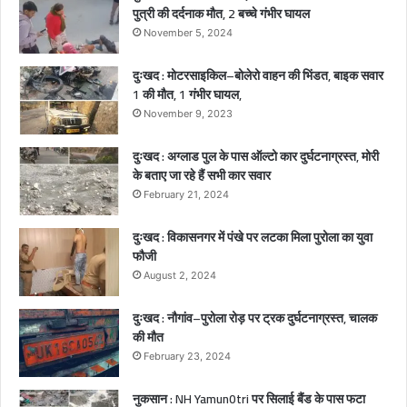
पुत्री की दर्दनाक मौत, 2 बच्चे गंभीर घायल
–
November 5, 2024
पु
त्री
दुःखद : मोटरसाइकिल–बोलेरो वाहन की भिंडत, बाइक सवार
की
1 की मौत, 1 गंभीर घायल,
द
र्द
November 9, 2023
ना
क
दुःखद : अग्लाड पुल के पास ऑल्टो कार दुर्घटनाग्रस्त, मोरी
मौ
के बताए जा रहे हैं सभी कार सवार
त
February 21, 2024
,
2
दुःखद : विकासनगर में पंखे पर लटका मिला पुरोला का युवा
ब
फौजी
च्चे
August 2, 2024
गं
भी
दुःखद : नौगांव–पुरोला रोड़ पर ट्रक दुर्घटनाग्रस्त, चालक
र
की मौत
घा
February 23, 2024
य
ल
नुकसान : NH Yamun0tri पर सिलाई बैंड के पास फटा