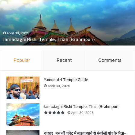
:
ब
स
की
च
November 5, 
दुःखद : बस की च
पे
ishi Temple, Than (Brahmpuri)
मौत, 2 बच्चे गं
ट
में
बा
इ
Popular
Recent
Comments
क
आ
ने
Yamunotri Temple Guide
से
April 30, 2025
भं
को
ली
Jamadagni Rishi Temple, Than (Brahmpuri)
गां
April 30, 2025
व
के
पि
दुःखद : बस की चपेट में बाइक आने से भंकोली गांव के पिता–
ता