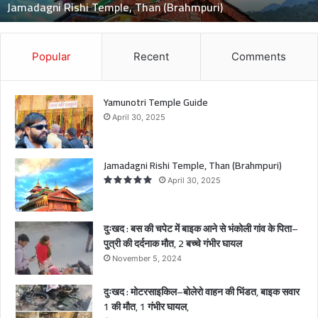
मौत, 2 बच्चे गंभीर घायल
ट
में
बा
इ
Popular
Recent
Comments
क
आ
ने
Yamunotri Temple Guide
से
April 30, 2025
भं
को
ली
Jamadagni Rishi Temple, Than (Brahmpuri)
गां
April 30, 2025
व
के
पि
दुःखद : बस की चपेट में बाइक आने से भंकोली गांव के पिता–
ता
पुत्री की दर्दनाक मौत, 2 बच्चे गंभीर घायल
–
November 5, 2024
पु
त्री
दुःखद : मोटरसाइकिल–बोलेरो वाहन की भिंडत, बाइक सवार
की
1 की मौत, 1 गंभीर घायल,
द