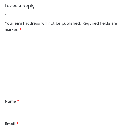
Leave a Reply
Your email address will not be published.
Required fields are
marked
*
C
o
m
m
e
n
t
Name
*
*
Email
*