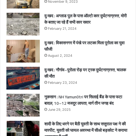
र्द
November 9, 2023
ना
क
दुःखद : अग्लाड पुल के पास ऑल्टो कार दुर्घटनाग्रस्त, मोरी
मौ
के बताए जा रहे हैं सभी कार सवार
त
February 21, 2024
,
2
दुःखद : विकासनगर में पंखे पर लटका मिला पुरोला का युवा
ब
फौजी
च्चे
August 2, 2024
गं
भी
दुःखद : नौगांव–पुरोला रोड़ पर ट्रक दुर्घटनाग्रस्त, चालक
र
की मौत
घा
February 23, 2024
य
ल
नुकसान : NH Yamun0tri पर सिलाई बैंड के पास फटा
बादल, 10–12 मजदूर लापता, मार्ग तीन जगह बंद
June 29, 2025
शादी के लिए धरने पर बैठी युवती के साथ ससुराल पक्ष ने की
मारपीट, युवती को घायल अवस्था में सीओ बड़कोट ने कराया