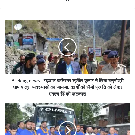
e
b
s
i
t
e
Breking news : गढ़वाल कमिश्नर सुशील कुमार ने लिया यमुनोत्री
धाम यात्रा व्यवस्थाओं का जायजा, कार्यों की धीमी प्रगति को लेकर
एनएच ईई को फटकारा