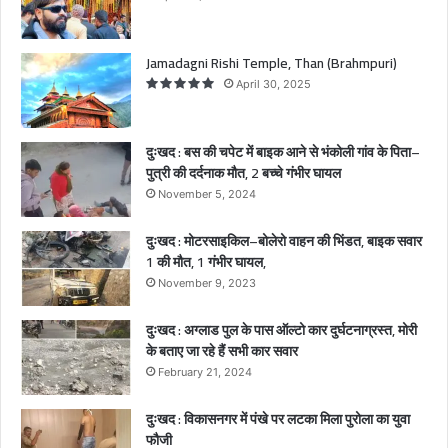
भं
को
ली
Jamadagni Rishi Temple, Than (Brahmpuri)
गां
April 30, 2025
व
के
पि
दुःखद : बस की चपेट में बाइक आने से भंकोली गांव के पिता–
ता
पुत्री की दर्दनाक मौत, 2 बच्चे गंभीर घायल
–
November 5, 2024
पु
त्री
दुःखद : मोटरसाइकिल–बोलेरो वाहन की भिंडत, बाइक सवार
की
1 की मौत, 1 गंभीर घायल,
द
र्द
November 9, 2023
ना
क
दुःखद : अग्लाड पुल के पास ऑल्टो कार दुर्घटनाग्रस्त, मोरी
मौ
के बताए जा रहे हैं सभी कार सवार
त
February 21, 2024
,
2
दुःखद : विकासनगर में पंखे पर लटका मिला पुरोला का युवा
ब
फौजी