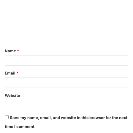
m
m
e
n
t
Name
*
*
Email
*
Website
Save my name, email, and website in this browser for the next
time I comment.