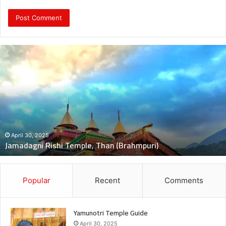
दुः
ख
द
:
ब
स
की
च
November 5, 2024
दुःखद : बस की चपेट में बाइक आने से भंकोली गांव के पिता–पुत्री की दर्दनाक
पे
मौत, 2 बच्चे गंभीर घायल
ट
में
बा
इ
Popular
Recent
Comments
क
आ
ने
Yamunotri Temple Guide
से
April 30, 2025