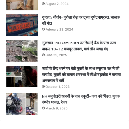
च्चे
August 2, 2024
गं
भी
दुःखद : नौगांव–पुरोला रोड़ पर ट्रक दुर्घटनाग्रस्त, चालक
र
की मौत
घा
February 23, 2024
य
ल
नुकसान : NH Yamun0tri पर सिलाई बैंड के पास फटा
बादल, 10–12 मजदूर लापता, मार्ग तीन जगह बंद
June 29, 2025
शादी के लिए धरने पर बैठी युवती के साथ ससुराल पक्ष ने की
मारपीट, युवती को घायल अवस्था में सीओ बड़कोट ने कराया
अस्पताल में भर्ती
October 1, 2023
NH यमुनोत्री खरादी के पास स्कूटी–कार की भिंडत, युवक
गंम्भीर घायल, रैफर
March 9, 2025