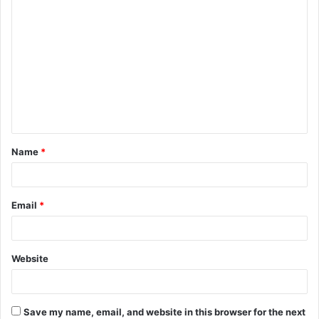
C
o
m
m
e
n
t
Name
*
*
Email
*
Website
Save my name, email, and website in this browser for the next