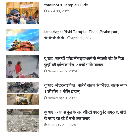
ने
Yamunotri Temple Guide
से
April 30, 2025
भं
को
ली
Jamadagni Rishi Temple, Than (Brahmpuri)
गां
April 30, 2025
व
के
पि
दुःखद : बस की चपेट में बाइक आने से भंकोली गांव के पिता–
ता
पुत्री की दर्दनाक मौत, 2 बच्चे गंभीर घायल
–
November 5, 2024
पु
त्री
दुःखद : मोटरसाइकिल–बोलेरो वाहन की भिंडत, बाइक सवार
की
1 की मौत, 1 गंभीर घायल,
द
र्द
November 9, 2023
ना
क
दुःखद : अग्लाड पुल के पास ऑल्टो कार दुर्घटनाग्रस्त, मोरी
मौ
के बताए जा रहे हैं सभी कार सवार
त
February 21, 2024
,