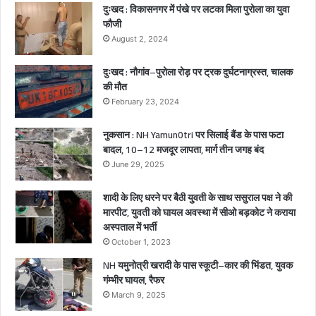
2
दुःखद : विकासनगर में पंखे पर लटका मिला पुरोला का युवा
ब
फौजी
च्चे
August 2, 2024
गं
भी
दुःखद : नौगांव–पुरोला रोड़ पर ट्रक दुर्घटनाग्रस्त, चालक
र
की मौत
घा
February 23, 2024
य
ल
नुकसान : NH Yamun0tri पर सिलाई बैंड के पास फटा
बादल, 10–12 मजदूर लापता, मार्ग तीन जगह बंद
June 29, 2025
शादी के लिए धरने पर बैठी युवती के साथ ससुराल पक्ष ने की
मारपीट, युवती को घायल अवस्था में सीओ बड़कोट ने कराया
अस्पताल में भर्ती
October 1, 2023
NH यमुनोत्री खरादी के पास स्कूटी–कार की भिंडत, युवक
गंम्भीर घायल, रैफर
March 9, 2025