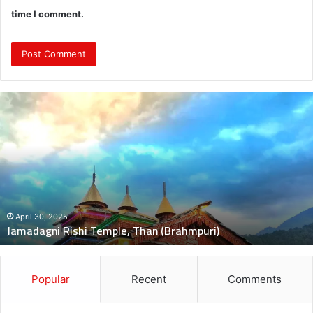
time I comment.
दुः
ख
द
:
ब
स
की
च
November 5, 2024
दुःखद : बस की चपेट में बाइक आने से भंकोली गांव के पिता–पु
पे
मौत, 2 बच्चे गंभीर घायल
ट
में
बा
इ
Popular
Recent
Comments
क
आ