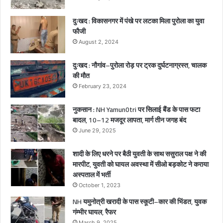
,
2
दुःखद : विकासनगर में पंखे पर लटका मिला पुरोला का युवा
ब
फौजी
च्चे
August 2, 2024
गं
भी
दुःखद : नौगांव–पुरोला रोड़ पर ट्रक दुर्घटनाग्रस्त, चालक
र
की मौत
घा
February 23, 2024
य
ल
नुकसान : NH Yamun0tri पर सिलाई बैंड के पास फटा
बादल, 10–12 मजदूर लापता, मार्ग तीन जगह बंद
June 29, 2025
शादी के लिए धरने पर बैठी युवती के साथ ससुराल पक्ष ने की
मारपीट, युवती को घायल अवस्था में सीओ बड़कोट ने कराया
अस्पताल में भर्ती
October 1, 2023
NH यमुनोत्री खरादी के पास स्कूटी–कार की भिंडत, युवक
गंम्भीर घायल, रैफर
March 9, 2025