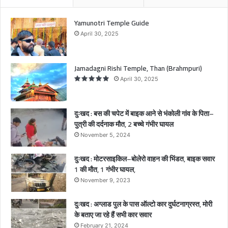
आ
ने
Yamunotri Temple Guide
से
April 30, 2025
भं
को
ली
Jamadagni Rishi Temple, Than (Brahmpuri)
गां
April 30, 2025
व
के
पि
दुःखद : बस की चपेट में बाइक आने से भंकोली गांव के पिता–
ता
पुत्री की दर्दनाक मौत, 2 बच्चे गंभीर घायल
–
November 5, 2024
पु
त्री
दुःखद : मोटरसाइकिल–बोलेरो वाहन की भिंडत, बाइक सवार
की
1 की मौत, 1 गंभीर घायल,
द
र्द
November 9, 2023
ना
क
दुःखद : अग्लाड पुल के पास ऑल्टो कार दुर्घटनाग्रस्त, मोरी
मौ
के बताए जा रहे हैं सभी कार सवार
त
February 21, 2024