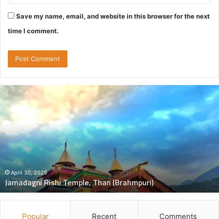
Save my name, email, and website in this browser for the next
time I comment.
दुः
ख
द
:
ब
स
की
च
November 5, 2024
दुःखद : बस की चपेट में बाइक आने 
पे
Than (Brahmpuri)
मौत, 2 बच्चे गंभीर घायल
ट
में
बा
इ
Popular
Recent
Comments