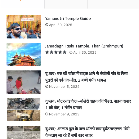
क
आ
ने
Yamunotri Temple Guide
से
April 30, 2025
भं
को
ली
Jamadagni Rishi Temple, Than (Brahmpuri)
गां
April 30, 2025
व
के
पि
दुःखद : बस की चपेट में बाइक आने से भंकोली गांव के पिता–
ता
पुत्री की दर्दनाक मौत, 2 बच्चे गंभीर घायल
–
November 5, 2024
पु
त्री
दुःखद : मोटरसाइकिल–बोलेरो वाहन की भिंडत, बाइक सवार
की
1 की मौत, 1 गंभीर घायल,
द
र्द
November 9, 2023
ना
क
दुःखद : अग्लाड पुल के पास ऑल्टो कार दुर्घटनाग्रस्त, मोरी
मौ
के बताए जा रहे हैं सभी कार सवार