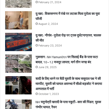
त
February 21, 2024
,
2
दुःखद : विकासनगर में पंखे पर लटका मिला पुरोला का युवा
ब
फौजी
च्चे
August 2, 2024
गं
भी
दुःखद : नौगांव–पुरोला रोड़ पर ट्रक दुर्घटनाग्रस्त, चालक
र
की मौत
घा
February 23, 2024
य
ल
नुकसान : NH Yamun0tri पर सिलाई बैंड के पास फटा
बादल, 10–12 मजदूर लापता, मार्ग तीन जगह बंद
June 29, 2025
शादी के लिए धरने पर बैठी युवती के साथ ससुराल पक्ष ने की
मारपीट, युवती को घायल अवस्था में सीओ बड़कोट ने कराया
अस्पताल में भर्ती
October 1, 2023
NH यमुनोत्री खरादी के पास स्कूटी–कार की भिंडत, युवक
गंम्भीर घायल, रैफर