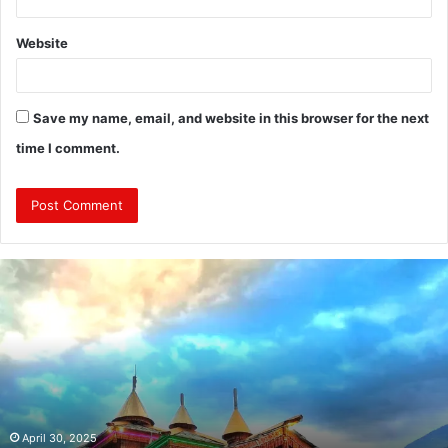
Website
Save my name, email, and website in this browser for the next
time I comment.
J
a
m
a
d
a
g
n
i
April 30, 2025