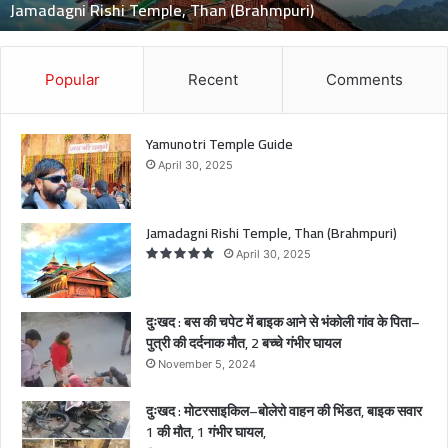
Jamadagni Rishi Temple, Than (Brahmpuri)
R
i
s
h
Popular
Recent
Comments
i
T
e
Yamunotri Temple Guide
m
April 30, 2025
p
l
e
Jamadagni Rishi Temple, Than (Brahmpuri)
,
April 30, 2025
T
h
a
दुःखद : बस की चपेट में बाइक आने से भंकोली गांव के पिता–
n
पुत्री की दर्दनाक मौत, 2 बच्चे गंभीर घायल
(
November 5, 2024
B
r
दुःखद : मोटरसाइकिल–बोलेरो वाहन की भिंडत, बाइक सवार
a
1 की मौत, 1 गंभीर घायल,
h