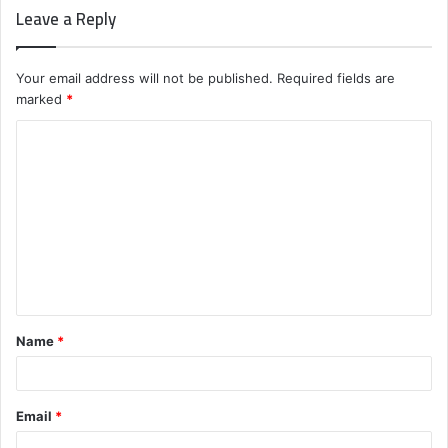
Leave a Reply
Your email address will not be published.
Required fields are
marked
*
C
o
m
m
e
n
t
Name
*
*
Email
*