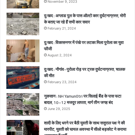
m
November 9, 2023
p
u
दुःखद : अग्लाड पुल के पास ऑल्टो कार दुर्घटनाग्रस्त, मोरी
r
के बताए जा रहे हैं सभी कार सवार
i
February 21, 2024
)
दुःखद : विकासनगर में पंखे पर लटका मिला पुरोला का युवा
फौजी
August 2, 2024
दुःखद : नौगांव–पुरोला रोड़ पर ट्रक दुर्घटनाग्रस्त, चालक
की मौत
February 23, 2024
नुकसान : NH Yamun0tri पर सिलाई बैंड के पास फटा
बादल, 10–12 मजदूर लापता, मार्ग तीन जगह बंद
June 29, 2025
शादी के लिए धरने पर बैठी युवती के साथ ससुराल पक्ष ने की
मारपीट, युवती को घायल अवस्था में सीओ बड़कोट ने कराया