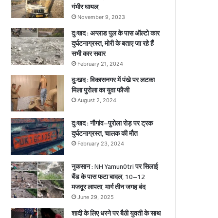
ना
गंभीर घायल,
क
November 9, 2023
मौ
दुःखद : अग्लाड पुल के पास ऑल्टो कार
त
दुर्घटनाग्रस्त, मोरी के बताए जा रहे हैं
,
सभी कार सवार
2
ब
February 21, 2024
च्चे
दुःखद : विकासनगर में पंखे पर लटका
गं
मिला पुरोला का युवा फौजी
भी
August 2, 2024
र
घा
दुःखद : नौगांव–पुरोला रोड़ पर ट्रक
य
दुर्घटनाग्रस्त, चालक की मौत
ल
February 23, 2024
नुकसान : NH Yamun0tri पर सिलाई
बैंड के पास फटा बादल, 10–12
मजदूर लापता, मार्ग तीन जगह बंद
June 29, 2025
शादी के लिए धरने पर बैठी युवती के साथ