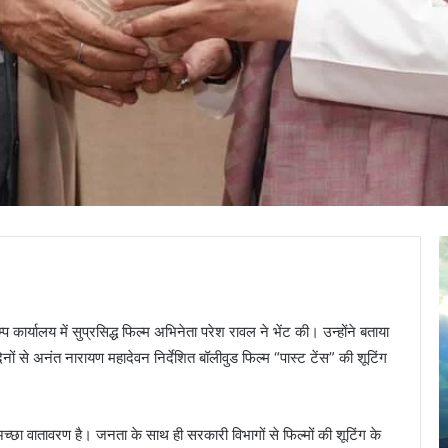
J
a
m
a
म्प कार्यालय में सुप्रसिद्ध फिल्म अभिनेता परेश रावल ने भेंट की। उन्होंने बताया
d
a
ों से अनंत नारायण महादेवन निर्देशित बॉलीवुड फिल्म “पास्ट टेंस” की शूटिंग
g
n
April 30, 2025
i
Guide
Jamadagni Rishi Temple, Than
अच्छा वातावरण है। जनता के साथ ही सरकारी विभागों से फिल्मों की शूटिंग के
R