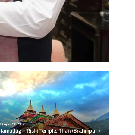
दुः
ख
द
:
ब
स
की
November 5, 2024
च
दुःखद : बस की चपेट में बाइक आने से भंकोली गांव क
पे
 (Brahmpuri)
पिता–पुत्री की दर्दनाक मौत, 2 बच्चे गंभीर घायल
ट