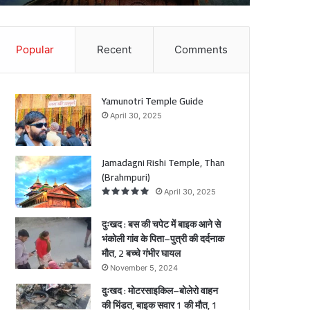
में
बा
इ
Popular
Recent
Comments
क
आ
ने
से
Yamunotri Temple Guide
भं
April 30, 2025
को
ली
गां
Jamadagni Rishi Temple, Than
व
(Brahmpuri)
के
April 30, 2025
पि
ता
दुःखद : बस की चपेट में बाइक आने से
–
भंकोली गांव के पिता–पुत्री की दर्दनाक
पु
मौत, 2 बच्चे गंभीर घायल
त्री
की
November 5, 2024
द
दुःखद : मोटरसाइकिल–बोलेरो वाहन
र्द
की भिंडत, बाइक सवार 1 की मौत, 1