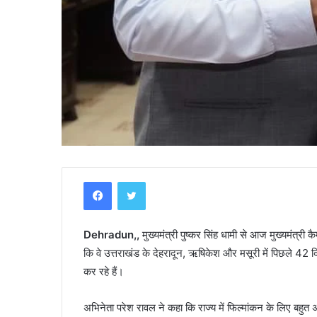
Y
Facebook
Twitter
a
m
u
Dehradun,,
मुख्यमंत्री पुष्कर सिंह धामी से आज मुख्यमंत्री कै
n
o
कि वे उत्तराखंड के देहरादून, ऋषिकेश और मसूरी में पिछले 42 दिन
t
कर रहे हैं।
025
r
ी खरादी के पास स्कूटी–कार की भिंडत, युवक
April 30, 2025
i
, रैफर
Yamunotri Temple 
अभिनेता परेश रावल ने कहा कि राज्य में फिल्मांकन के लिए बहुत 
T