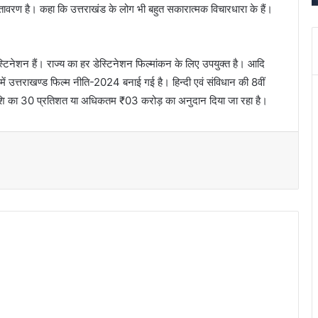
i
वातावरण है। कहा कि उत्तराखंड के लोग भी बहुत सकारात्मक विचारधारा के हैं।
s
h
i
स्टिनेशन हैं। राज्य का हर डेस्टिनेशन फिल्मांकन के लिए उपयुक्त है। आदि
T
e
में उत्तराखण्ड फिल्म नीति-2024 बनाई गई है। हिन्दी एवं संविधान की 8वीं
m
 धनराशि का 30 प्रतिशत या अधिकतम ₹03 करोड़ का अनुदान दिया जा रहा है।
p
l
e
,
T
h
a
n
(
B
r
a
h
m