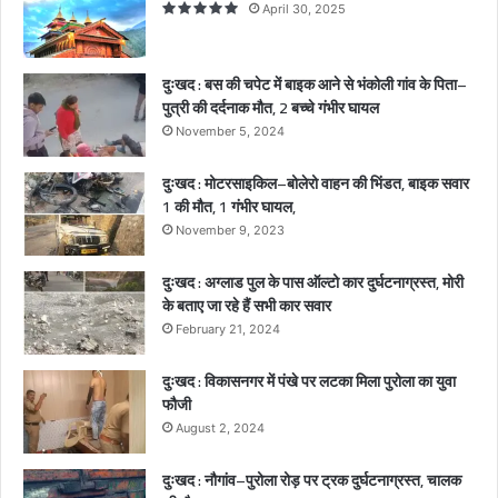
April 30, 2025
व
के
पि
दुःखद : बस की चपेट में बाइक आने से भंकोली गांव के पिता–
ता
पुत्री की दर्दनाक मौत, 2 बच्चे गंभीर घायल
–
November 5, 2024
पु
त्री
दुःखद : मोटरसाइकिल–बोलेरो वाहन की भिंडत, बाइक सवार
की
1 की मौत, 1 गंभीर घायल,
द
र्द
November 9, 2023
ना
क
दुःखद : अग्लाड पुल के पास ऑल्टो कार दुर्घटनाग्रस्त, मोरी
मौ
के बताए जा रहे हैं सभी कार सवार
त
February 21, 2024
,
2
दुःखद : विकासनगर में पंखे पर लटका मिला पुरोला का युवा
ब
फौजी
च्चे
August 2, 2024
गं
भी
दुःखद : नौगांव–पुरोला रोड़ पर ट्रक दुर्घटनाग्रस्त, चालक
र