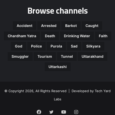
Browse channels
Accident
Arrested
Barkot
Caught
Chardham Yatra
Death
Drinking Water
Faith
God
Police
Purola
Sad
Silkyara
Smuggler
Tourism
Tunnel
Uttarakhand
Uttarkashi
© Copyright 2026, All Rights Reserved | Developed by
Tech Yard
Labs
Facebook
Twitter
YouTube
Instagram