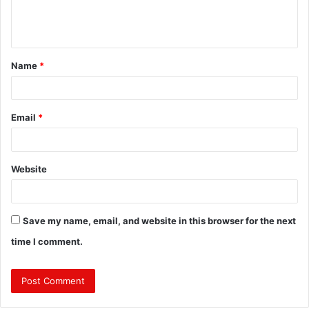
e
n
t
Name
*
*
Email
*
Website
Save my name, email, and website in this browser for the next
time I comment.