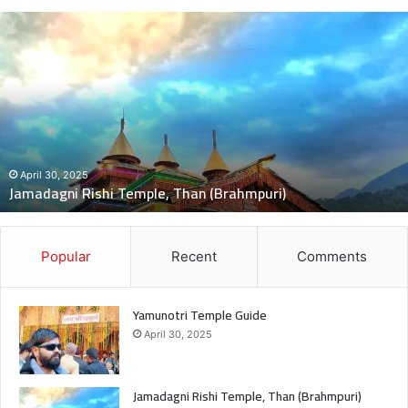
दुः
ख
द
:
ब
स
की
च
November 5, 2024
दुःखद : बस की चपेट म
पे
Temple, Than (Brahmpuri)
मौत, 2 बच्चे गंभीर घ
ट
में
बा
इ
Popular
Recent
Comments
क
आ
ने
Yamunotri Temple Guide
से
April 30, 2025
भं
को
ली
Jamadagni Rishi Temple, Than (Brahmpuri)
गां