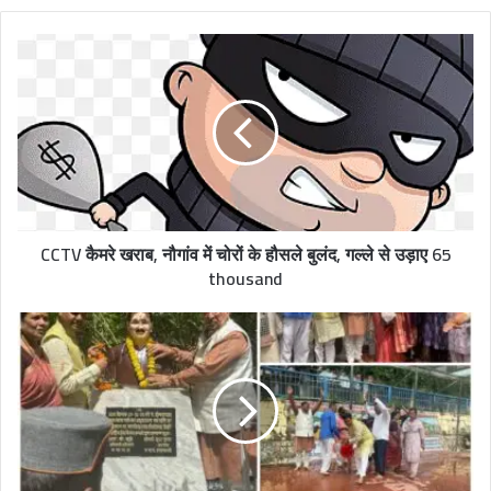
b
s
i
t
e
CCTV कैमरे खराब, नौगांव में चोरों के हौसले बुलंद, गल्ले से उड़ाए 65
thousand