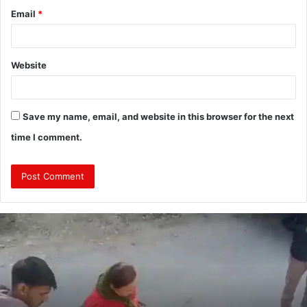
Email
*
Website
Save my name, email, and website in this browser for the next
time I comment.
दुः
ख
द
:
ब
स
की