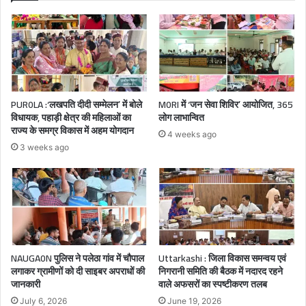
PUR0LA :‘लखपति दीदी सम्मेलन’ में बोले
M0RI में ‘जन सेवा शिविर’ आयोजित, 365
विधायक, पहाड़ी क्षेत्र की महिलाओं का
लोग लाभान्वित
राज्य के समग्र विकास में अहम योगदान
4 weeks ago
3 weeks ago
NAUGA0N पुलिस ने पलेठा गांव में चौपाल
Uttarkashi : जिला विकास समन्वय एवं
लगाकर ग्रामीणों को दी साइबर अपराधों की
निगरानी समिति की बैठक में नदारद रहने
जानकारी
वाले अफसरों का स्पष्टीकरण तलब
July 6, 2026
June 19, 2026