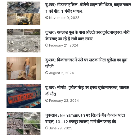
दुःखद : मोटरसाइकिल–बोलेरो वाहन की भिंडत, बाइक सवार
की
1 की मौत, 1 गंभीर घायल,
द
र्द
November 9, 2023
ना
क
दुःखद : अग्लाड पुल के पास ऑल्टो कार दुर्घटनाग्रस्त, मोरी
मौ
के बताए जा रहे हैं सभी कार सवार
त
February 21, 2024
,
2
दुःखद : विकासनगर में पंखे पर लटका मिला पुरोला का युवा
ब
फौजी
च्चे
August 2, 2024
गं
भी
दुःखद : नौगांव–पुरोला रोड़ पर ट्रक दुर्घटनाग्रस्त, चालक
र
की मौत
घा
February 23, 2024
य
ल
नुकसान : NH Yamun0tri पर सिलाई बैंड के पास फटा
बादल, 10–12 मजदूर लापता, मार्ग तीन जगह बंद
June 29, 2025