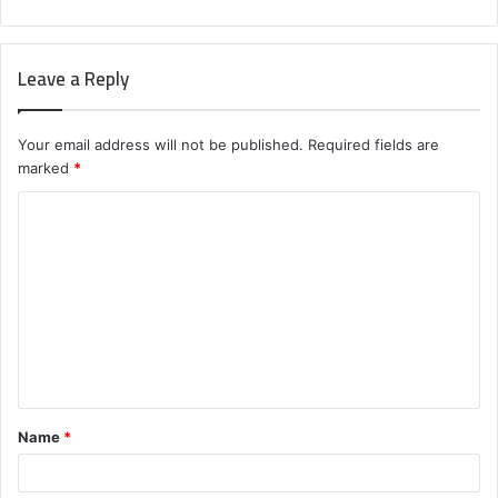
Leave a Reply
Your email address will not be published.
Required fields are
marked
*
C
o
m
m
e
n
t
Name
*
*