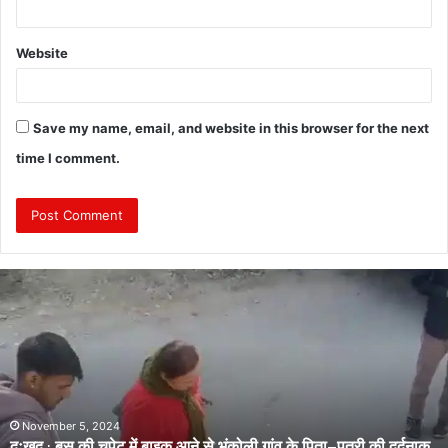
Website
Save my name, email, and website in this browser for the next
time I comment.
दुः
ख
द
:
ब
स
की
च
November 5, 2024
दुःखद : बस की चपेट में बाइक आने से भंकोली गांव के पिता–पुत्री की दर्दनाक
पे