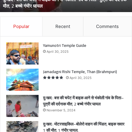
मौत, 2 बच्चे गंभीर घायल
ट
में
बा
इ
Popular
Recent
Comments
क
आ
ने
Yamunotri Temple Guide
से
April 30, 2025
भं
को
ली
Jamadagni Rishi Temple, Than (Brahmpuri)
गां
April 30, 2025
व
के
पि
दुःखद : बस की चपेट में बाइक आने से भंकोली गांव के पिता–
ता
पुत्री की दर्दनाक मौत, 2 बच्चे गंभीर घायल
–
November 5, 2024
पु
त्री
दुःखद : मोटरसाइकिल–बोलेरो वाहन की भिंडत, बाइक सवार
की
1 की मौत, 1 गंभीर घायल,
द