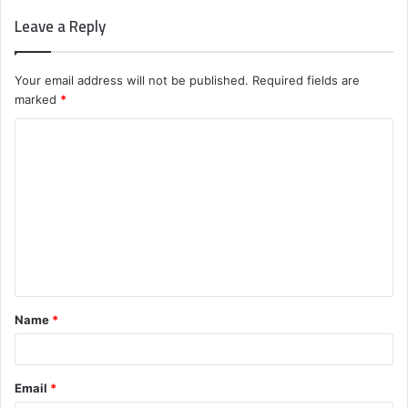
Leave a Reply
Your email address will not be published.
Required fields are
marked
*
C
o
m
m
e
n
t
Name
*
*
Email
*