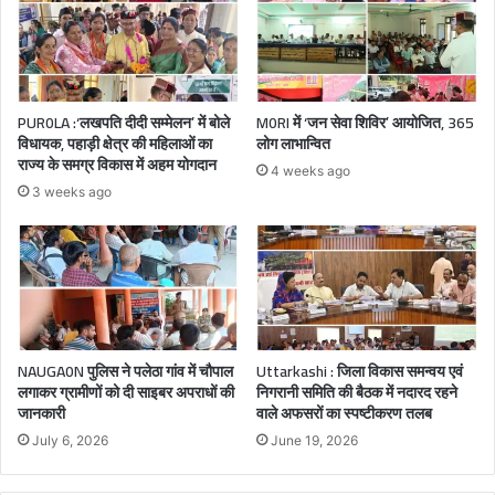
PUR0LA :‘लखपति दीदी सम्मेलन’ में बोले
M0RI में ‘जन सेवा शिविर’ आयोजित, 365
विधायक, पहाड़ी क्षेत्र की महिलाओं का
लोग लाभान्वित
राज्य के समग्र विकास में अहम योगदान
4 weeks ago
3 weeks ago
NAUGA0N पुलिस ने पलेठा गांव में चौपाल
Uttarkashi : जिला विकास समन्वय एवं
लगाकर ग्रामीणों को दी साइबर अपराधों की
निगरानी समिति की बैठक में नदारद रहने
जानकारी
वाले अफसरों का स्पष्टीकरण तलब
July 6, 2026
June 19, 2026