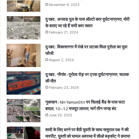
र्द
November 9, 2023
ना
क
दुःखद : अग्लाड पुल के पास ऑल्टो कार दुर्घटनाग्रस्त, मोरी
मौ
के बताए जा रहे हैं सभी कार सवार
त
February 21, 2024
,
2
दुःखद : विकासनगर में पंखे पर लटका मिला पुरोला का युवा
ब
फौजी
च्चे
August 2, 2024
गं
भी
दुःखद : नौगांव–पुरोला रोड़ पर ट्रक दुर्घटनाग्रस्त, चालक
र
की मौत
घा
February 23, 2024
य
ल
नुकसान : NH Yamun0tri पर सिलाई बैंड के पास फटा
बादल, 10–12 मजदूर लापता, मार्ग तीन जगह बंद
June 29, 2025
शादी के लिए धरने पर बैठी युवती के साथ ससुराल पक्ष ने की
मारपीट, युवती को घायल अवस्था में सीओ बड़कोट ने कराया