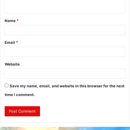
n
t
Name
*
*
Email
*
Website
Save my name, email, and website in this browser for the next
time I comment.
दुः