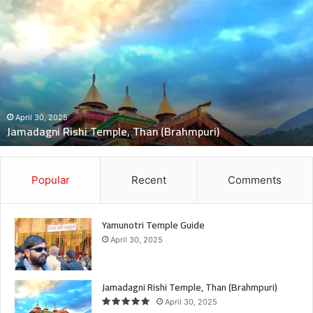
ख
द
:
ब
स
की
च
November 5, 2024
दुःखद : बस की चपेट में बाइक आने से भंकोली गांव के 
पे
i)
मौत, 2 बच्चे गंभीर घायल
ट
में
बा
इ
Popular
Recent
Comments
क
आ
ने
Yamunotri Temple Guide
से
April 30, 2025
भं
को
ली
Jamadagni Rishi Temple, Than (Brahmpuri)
गां
April 30, 2025
व