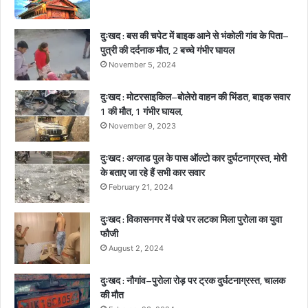
के
पि
दुःखद : बस की चपेट में बाइक आने से भंकोली गांव के पिता–
ता
पुत्री की दर्दनाक मौत, 2 बच्चे गंभीर घायल
–
November 5, 2024
पु
त्री
दुःखद : मोटरसाइकिल–बोलेरो वाहन की भिंडत, बाइक सवार
की
1 की मौत, 1 गंभीर घायल,
द
र्द
November 9, 2023
ना
क
दुःखद : अग्लाड पुल के पास ऑल्टो कार दुर्घटनाग्रस्त, मोरी
मौ
के बताए जा रहे हैं सभी कार सवार
त
February 21, 2024
,
2
दुःखद : विकासनगर में पंखे पर लटका मिला पुरोला का युवा
ब
फौजी
च्चे
August 2, 2024
गं
भी
दुःखद : नौगांव–पुरोला रोड़ पर ट्रक दुर्घटनाग्रस्त, चालक
र
की मौत
घा