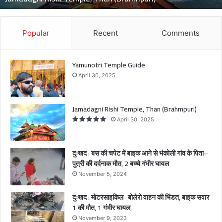
में
बा
इ
Popular
Recent
Comments
क
आ
ने
Yamunotri Temple Guide
से
April 30, 2025
भं
को
ली
Jamadagni Rishi Temple, Than (Brahmpuri)
गां
April 30, 2025
व
के
पि
दुःखद : बस की चपेट में बाइक आने से भंकोली गांव के पिता–
ता
पुत्री की दर्दनाक मौत, 2 बच्चे गंभीर घायल
–
November 5, 2024
पु
त्री
दुःखद : मोटरसाइकिल–बोलेरो वाहन की भिंडत, बाइक सवार
की
1 की मौत, 1 गंभीर घायल,
द
र्द
November 9, 2023