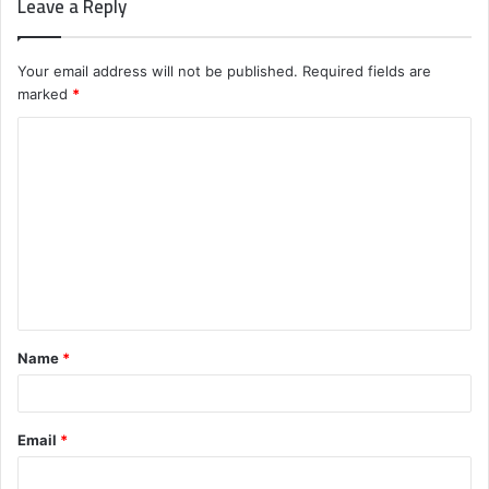
Leave a Reply
Your email address will not be published.
Required fields are
marked
*
C
o
m
m
e
n
t
Name
*
*
Email
*