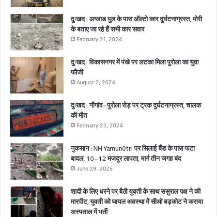
ना
क
दुःखद : अग्लाड पुल के पास ऑल्टो कार दुर्घटनाग्रस्त, मोरी
मौ
के बताए जा रहे हैं सभी कार सवार
त
February 21, 2024
,
2
दुःखद : विकासनगर में पंखे पर लटका मिला पुरोला का युवा
ब
फौजी
च्चे
August 2, 2024
गं
भी
दुःखद : नौगांव–पुरोला रोड़ पर ट्रक दुर्घटनाग्रस्त, चालक
र
की मौत
घा
February 23, 2024
य
ल
नुकसान : NH Yamun0tri पर सिलाई बैंड के पास फटा
बादल, 10–12 मजदूर लापता, मार्ग तीन जगह बंद
June 29, 2025
शादी के लिए धरने पर बैठी युवती के साथ ससुराल पक्ष ने की
मारपीट, युवती को घायल अवस्था में सीओ बड़कोट ने कराया
अस्पताल में भर्ती