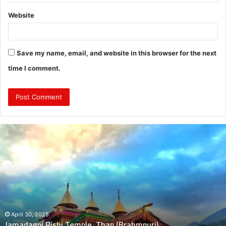
Website
Save my name, email, and website in this browser for the next
time I comment.
दुः
ख
द
:
ब
स
की
च
November 5, 2024
दुःखद : बस की चपेट में बाइक आने 
पे
Than (Brahmpuri)
मौत, 2 बच्चे गंभीर घायल
ट