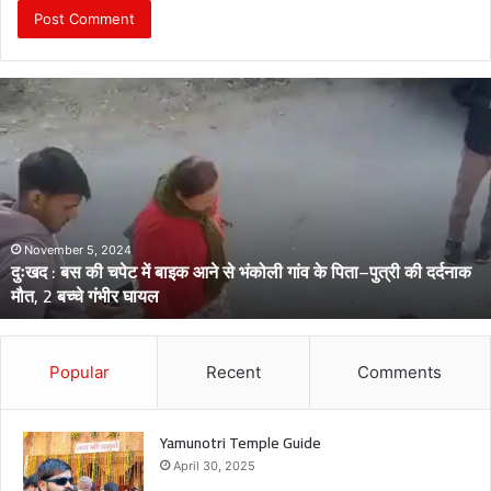
दुः
ख
द
:
ब
स
की
च
November 5, 2024
दुःखद : बस की चपेट में बाइक आने से भंकोली गांव के पिता–पुत्री की दर्दनाक
पे
मौत, 2 बच्चे गंभीर घायल
ट
में
बा
इ
Popular
Recent
Comments
क
आ
ने
Yamunotri Temple Guide
से
April 30, 2025
भं