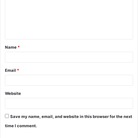
m
m
e
n
t
Name
*
*
Email
*
Website
Save my name, email, and website in this browser for the next
time I comment.