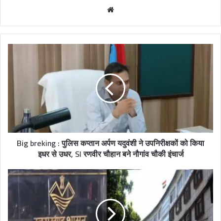
W
e
b
s
i
t
e
Big breking : पुलिस कप्तान अर्पण यदुवंशी ने उपनिरीक्षकों को किया
इधर से उधर, SI रणवीर चौहान बने नौगांव चौकी इंचार्ज