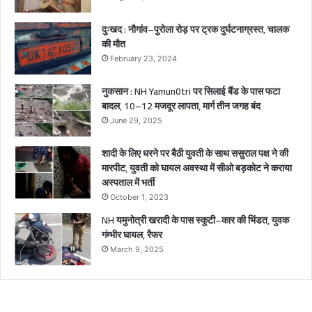
गं
भी
दुःखद : नौगांव–पुरोला रोड़ पर ट्रक दुर्घटनाग्रस्त, चालक
र
की मौत
घा
February 23, 2024
य
ल
नुकसान : NH Yamun0tri पर सिलाई बैंड के पास फटा
बादल, 10–12 मजदूर लापता, मार्ग तीन जगह बंद
June 29, 2025
शादी के लिए धरने पर बैठी युवती के साथ ससुराल पक्ष ने की
मारपीट, युवती को घायल अवस्था में सीओ बड़कोट ने कराया
अस्पताल में भर्ती
October 1, 2023
NH यमुनोत्री खरादी के पास स्कूटी–कार की भिंडत, युवक
गंम्भीर घायल, रैफर
March 9, 2025