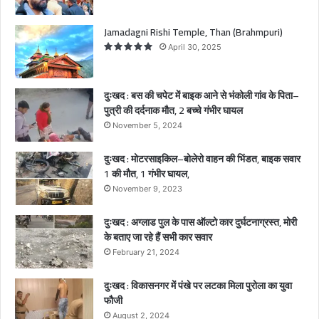
को
ली
Jamadagni Rishi Temple, Than (Brahmpuri)
गां
April 30, 2025
व
के
पि
दुःखद : बस की चपेट में बाइक आने से भंकोली गांव के पिता–
ता
पुत्री की दर्दनाक मौत, 2 बच्चे गंभीर घायल
–
November 5, 2024
पु
त्री
दुःखद : मोटरसाइकिल–बोलेरो वाहन की भिंडत, बाइक सवार
की
1 की मौत, 1 गंभीर घायल,
द
र्द
November 9, 2023
ना
क
दुःखद : अग्लाड पुल के पास ऑल्टो कार दुर्घटनाग्रस्त, मोरी
मौ
के बताए जा रहे हैं सभी कार सवार
त
February 21, 2024
,
2
दुःखद : विकासनगर में पंखे पर लटका मिला पुरोला का युवा
ब
फौजी
च्चे
August 2, 2024