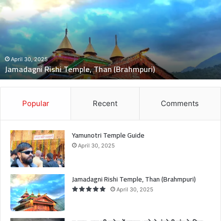
:
ब
स
की
च
November 5, 2024
दुःखद : बस की चपेट में बाइ
पे
le, Than (Brahmpuri)
मौत, 2 बच्चे गंभीर घायल
ट
में
बा
इ
Popular
Recent
Comments
क
आ
ने
Yamunotri Temple Guide
से
April 30, 2025
भं
को
ली
Jamadagni Rishi Temple, Than (Brahmpuri)
गां
April 30, 2025
व
के
पि