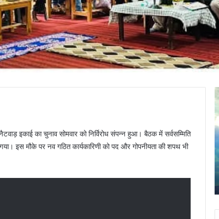
J
दु
a
m
द
a
:
 नैटवाड़ इकाई का चुनाव सोमवार को निर्विरोध संपन्न हुआ। बैठक में सर्वसम्मिति
d
ब
a
ुना गया। इस मौके पर नव गठित कार्यकारिणी को पद और गोपनीयता की शपथ भी
g
क
n
च
April 30, 2025
i
पे
Jamadagni Rishi Temple, Than (Brahmpuri)
R
ट
i
में
s
ब
h
इ