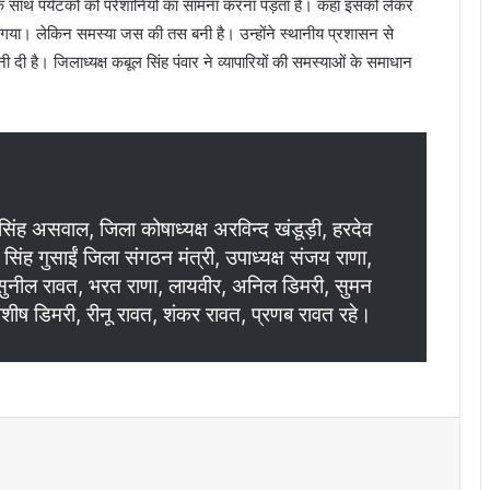
ों के साथ पर्यटकों को परेशानियों का सामना करना पड़ता है। कहा इसको लेकर
i
त
)
,
गया। लेकिन समस्या जस की तस बनी है। उन्होंने स्थानीय प्रशासन से
2
ी है। जिलाध्यक्ष कबूल सिंह पंवार ने व्यापारियों की समस्याओं के समाधान
ब
च्
गं
भ
र
घ
य
र सिंह असवाल, जिला कोषाध्यक्ष अरविन्द खंडूड़ी, हरदेव
ल सिंह गुसाईं जिला संगठन मंत्री, उपाध्यक्ष संजय राणा,
 सुनील रावत, भरत राणा, लायवीर, अनिल डिमरी, सुमन
आशीष डिमरी, रीनू रावत, शंकर रावत, प्रणब रावत रहे।