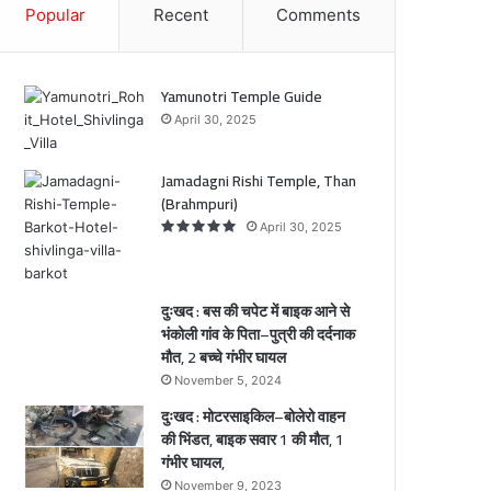
Popular
Recent
Comments
क
ले
आ
रो
वा
े
ह
Yamunotri Temple Guide
न
April 30, 2025
ो
की
ी
भिं
ं
Jamadagni Rishi Temple, Than
ड
(Brahmpuri)
त
े
,
April 30, 2025
ि
बा
ा
इ
क
दुःखद : बस की चपेट में बाइक आने से
स
भंकोली गांव के पिता–पुत्री की दर्दनाक
री
वा
मौत, 2 बच्चे गंभीर घायल
ी
र
November 5, 2024
1
की
दुःखद : मोटरसाइकिल–बोलेरो वाहन
ा
मौ
की भिंडत, बाइक सवार 1 की मौत, 1
क
त
गंभीर घायल,
ौ
,
November 9, 2023