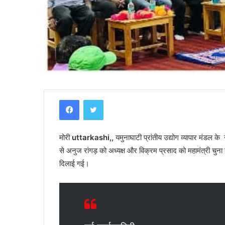
Y
Facebook
Twitter
a
m
u
मोरी
uttarkashi,,
n
यमुनाघाटी प्रांतीय उद्योग व्यापार मंडल के
o
से अनुज रांगड़ को अध्यक्ष और विक्रम प्रसाद को महामंत्री च
t
दिलाई गई।
r
ी–कार की भिंडत, युवक
April 30, 2025
i
Yamunotri Temple Guide
T
e
m
p