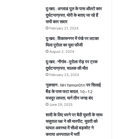
1
दुःखद : अग्लाड पुल के पास ऑल्टो कार
गं
दुर्घटनाग्रस्त, मोरी के बताए जा रहे हैं
भी
सभी कार सवार
र
चे
घा
February 21, 2024
य
दुःखद : विकासनगर में पंखे पर लटका
ी
ल
मिला पुरोला का युवा फौजी
,
August 2, 2024
ा
दुःखद : नौगांव–पुरोला रोड़ पर ट्रक
दुर्घटनाग्रस्त, चालक की मौत
ल
February 23, 2024
नुकसान : NH Yamun0tri पर सिलाई
बैंड के पास फटा बादल, 10–12
मजदूर लापता, मार्ग तीन जगह बंद
June 29, 2025
शादी के लिए धरने पर बैठी युवती के साथ
ससुराल पक्ष ने की मारपीट, युवती को
घायल अवस्था में सीओ बड़कोट ने
कराया अस्पताल में भर्ती