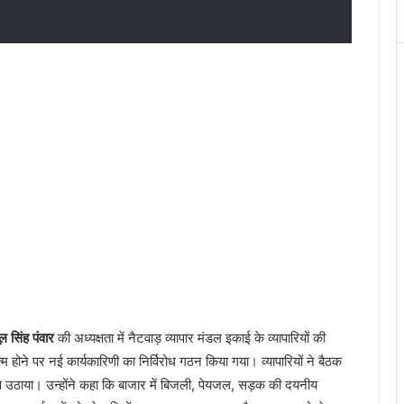
i
T
e
ने
m
स
p
भं
l
क
e
ल
,
गा
T
व
h
क
a
प
n
त
(
–
B
पु
r
त्
a
क
h
द
m
र्द
ल सिंह पंवार
की अध्यक्षता में नैटवाड़ व्यापार मंडल इकाई के व्यापारियों की
p
न
म होने पर नई कार्यकारिणी का निर्विरोध गठन किया गया। व्यापारियों ने बैठक
u
से उठाया। उन्होंने कहा कि बाजार में बिजली, पेयजल, सड़क की दयनीय
r
म