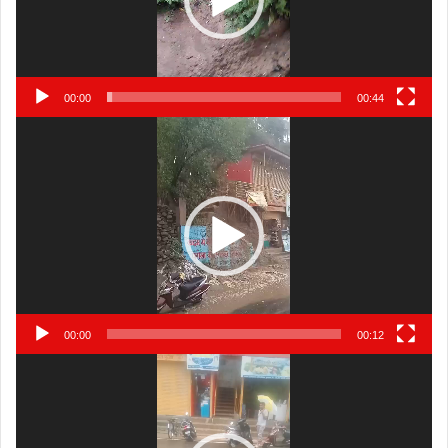
00:00
00:44
Video
Player
00:00
00:12
Video
Player