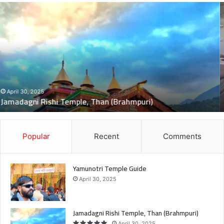
दुः
ख
द
:
ब
स
की
च
November 5, 2024
दुःखद : बस की चपेट में बाइक आने से भंकोली गांव के पिता–पुत्री की दर्दनाक
पे
मौत, 2 बच्चे गंभीर घायल
ट
में
बा
इ
Popular
Recent
Comments
क
आ
ने
Yamunotri Temple Guide
से
April 30, 2025
भं
को
ली
Jamadagni Rishi Temple, Than (Brahmpuri)
गां
April 30, 2025