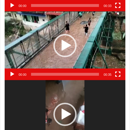
00:00
00:33
Video
Player
00:00
00:35
Video
Player