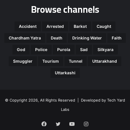
Browse channels
Accident
Arrested
Barkot
Caught
Chardham Yatra
Death
Drinking Water
Faith
God
Police
Purola
Sad
Silkyara
Smuggler
Tourism
Tunnel
Uttarakhand
Uttarkashi
© Copyright 2026, All Rights Reserved | Developed by
Tech Yard
Labs
Facebook
Twitter
YouTube
Instagram