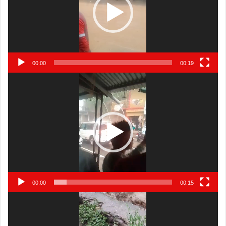
00:00
00:19
Video
Player
00:00
00:15
Video
Player