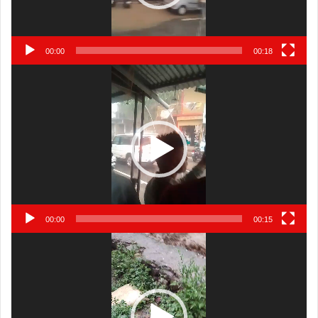
00:00
00:18
Video
Player
00:00
00:15
Video
Player