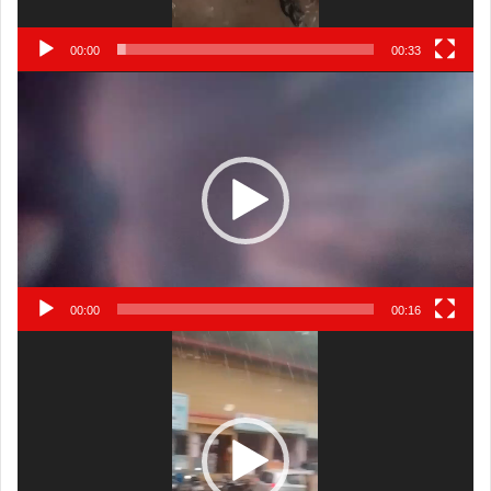
00:00
00:33
Video
Player
00:00
00:16
Video
Player