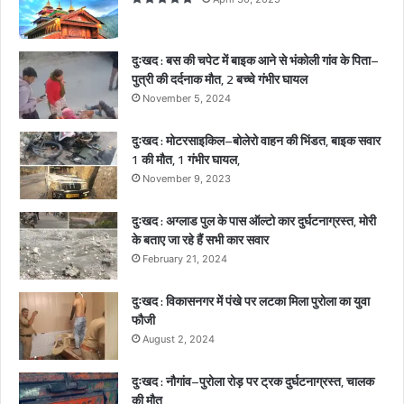
व
के
पि
दुःखद : बस की चपेट में बाइक आने से भंकोली गांव के पिता–
ता
पुत्री की दर्दनाक मौत, 2 बच्चे गंभीर घायल
–
November 5, 2024
पु
त्री
दुःखद : मोटरसाइकिल–बोलेरो वाहन की भिंडत, बाइक सवार
की
1 की मौत, 1 गंभीर घायल,
द
र्द
November 9, 2023
ना
क
दुःखद : अग्लाड पुल के पास ऑल्टो कार दुर्घटनाग्रस्त, मोरी
मौ
के बताए जा रहे हैं सभी कार सवार
त
February 21, 2024
,
2
दुःखद : विकासनगर में पंखे पर लटका मिला पुरोला का युवा
ब
फौजी
च्चे
August 2, 2024
गं
भी
दुःखद : नौगांव–पुरोला रोड़ पर ट्रक दुर्घटनाग्रस्त, चालक
र
की मौत