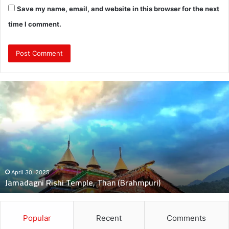
Save my name, email, and website in this browser for the next
time I comment.
दुः
ख
द
:
ब
स
की
च
November 5, 2024
दुःखद : बस की चपेट में बाइक आने से भंकोली गांव के पिता–पुत्री की दर
पे
मौत, 2 बच्चे गंभीर घायल
ट
में
बा
इ
Popular
Recent
Comments
क