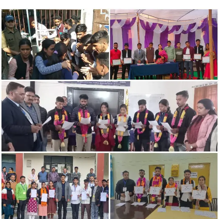
an
email