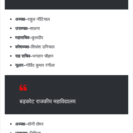
अध्यक्ष–
राहुल नौटियाल
उपाध्यक्ष–
साधना
महासचिव–
कुलदीप
कोषाध्यक्ष–
शिवांश उनियाल
सह सचिव–
भगवान चौहान
यूआर–
गोविंद कुमार रंगीला
बड़कोट राजकीय महाविद्यालय
अध्यक्ष–
सोनी तोमर