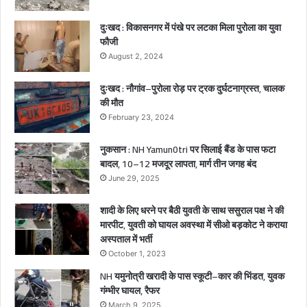
,
2
दुःखद : विकासनगर में पंखे पर लटका मिला पुरोला का युवा
ब
फौजी
च्चे
August 2, 2024
गं
भी
दुःखद : नौगांव–पुरोला रोड़ पर ट्रक दुर्घटनाग्रस्त, चालक
र
की मौत
घा
February 23, 2024
य
ल
नुकसान : NH Yamun0tri पर सिलाई बैंड के पास फटा
बादल, 10–12 मजदूर लापता, मार्ग तीन जगह बंद
June 29, 2025
शादी के लिए धरने पर बैठी युवती के साथ ससुराल पक्ष ने की
मारपीट, युवती को घायल अवस्था में सीओ बड़कोट ने कराया
अस्पताल में भर्ती
October 1, 2023
NH यमुनोत्री खरादी के पास स्कूटी–कार की भिंडत, युवक
गंम्भीर घायल, रैफर
March 9, 2025