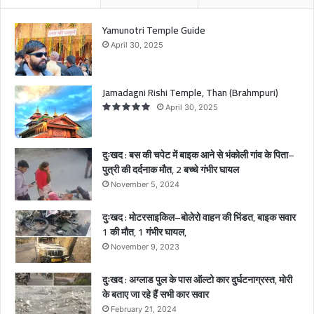
आ
ने
Yamunotri Temple Guide
से
April 30, 2025
भं
को
ली
Jamadagni Rishi Temple, Than (Brahmpuri)
गां
April 30, 2025
व
के
पि
दुःखद : बस की चपेट में बाइक आने से भंकोली गांव के पिता–
ता
पुत्री की दर्दनाक मौत, 2 बच्चे गंभीर घायल
–
November 5, 2024
पु
त्री
दुःखद : मोटरसाइकिल–बोलेरो वाहन की भिंडत, बाइक सवार
की
1 की मौत, 1 गंभीर घायल,
द
र्द
November 9, 2023
ना
क
दुःखद : अग्लाड पुल के पास ऑल्टो कार दुर्घटनाग्रस्त, मोरी
मौ
के बताए जा रहे हैं सभी कार सवार
त
February 21, 2024