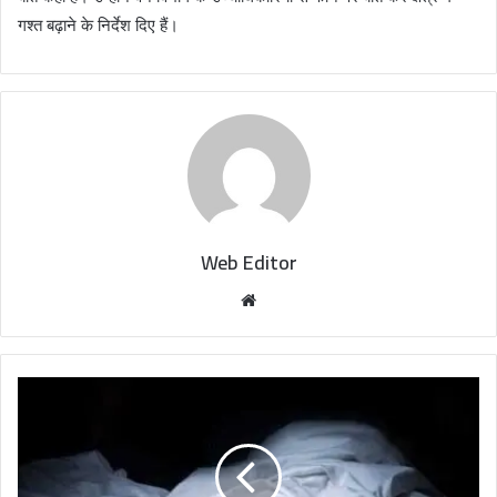
गश्त बढ़ाने के निर्देश दिए हैं।
Web Editor
W
e
b
s
i
t
e