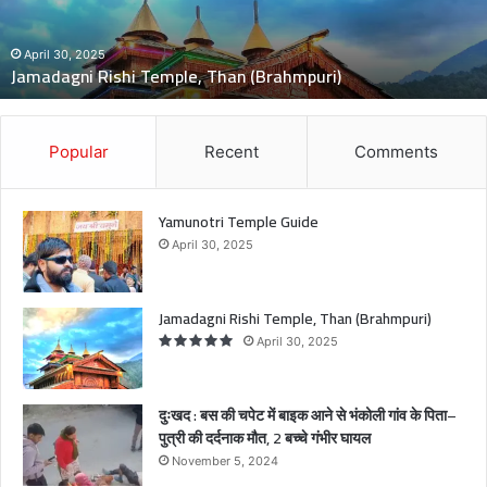
g
n
i
April 30, 2025
Jamadagni Rishi Temple, Than (Brahmpuri)
R
i
s
h
Popular
Recent
Comments
i
T
e
Yamunotri Temple Guide
m
April 30, 2025
p
l
e
Jamadagni Rishi Temple, Than (Brahmpuri)
,
April 30, 2025
T
h
a
दुःखद : बस की चपेट में बाइक आने से भंकोली गांव के पिता–
n
पुत्री की दर्दनाक मौत, 2 बच्चे गंभीर घायल
(
November 5, 2024
B
r