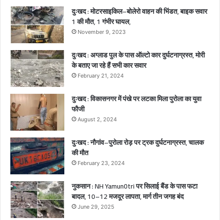
दुःखद : मोटरसाइकिल–बोलेरो वाहन की भिंडत, बाइक सवार
a
1 की मौत, 1 गंभीर घायल,
h
m
November 9, 2023
p
u
दुःखद : अग्लाड पुल के पास ऑल्टो कार दुर्घटनाग्रस्त, मोरी
r
के बताए जा रहे हैं सभी कार सवार
i
February 21, 2024
)
दुःखद : विकासनगर में पंखे पर लटका मिला पुरोला का युवा
फौजी
August 2, 2024
दुःखद : नौगांव–पुरोला रोड़ पर ट्रक दुर्घटनाग्रस्त, चालक
की मौत
February 23, 2024
नुकसान : NH Yamun0tri पर सिलाई बैंड के पास फटा
बादल, 10–12 मजदूर लापता, मार्ग तीन जगह बंद
June 29, 2025