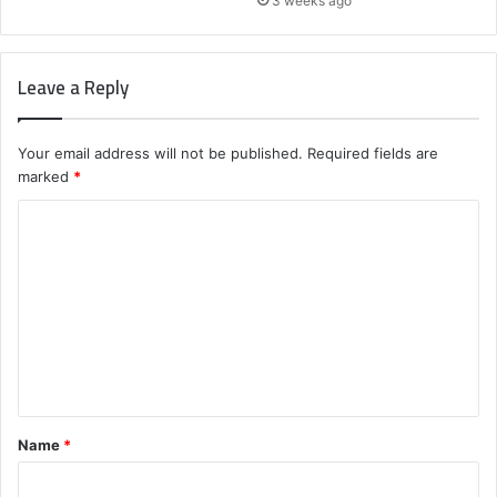
3 weeks ago
Leave a Reply
Your email address will not be published.
Required fields are
marked
*
C
o
m
m
e
n
t
Name
*
*