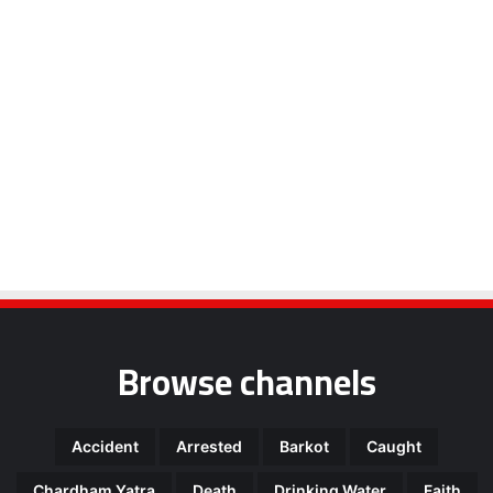
Browse channels
Accident
Arrested
Barkot
Caught
Chardham Yatra
Death
Drinking Water
Faith