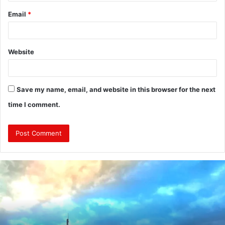
Email
*
Website
Save my name, email, and website in this browser for the next
time I comment.
J
a
m
a
d
a