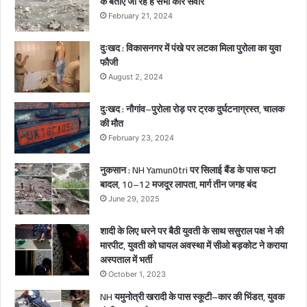
के बताए जा रहे हैं सभी कार सवार
त
February 21, 2024
,
2
दुःखद : विकासनगर में पंखे पर लटका मिला पुरोला का युवा
ब
फौजी
च्चे
August 2, 2024
गं
भी
दुःखद : नौगांव–पुरोला रोड़ पर ट्रक दुर्घटनाग्रस्त, चालक
र
की मौत
घा
February 23, 2024
य
ल
नुकसान : NH Yamun0tri पर सिलाई बैंड के पास फटा
बादल, 10–12 मजदूर लापता, मार्ग तीन जगह बंद
June 29, 2025
शादी के लिए धरने पर बैठी युवती के साथ ससुराल पक्ष ने की
मारपीट, युवती को घायल अवस्था में सीओ बड़कोट ने कराया
अस्पताल में भर्ती
October 1, 2023
NH यमुनोत्री खरादी के पास स्कूटी–कार की भिंडत, युवक