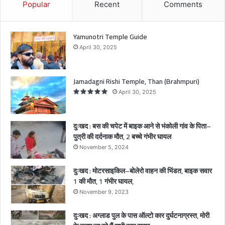
इ
Popular
Recent
Comments
क
आ
ने
Yamunotri Temple Guide
से
April 30, 2025
भं
को
ली
Jamadagni Rishi Temple, Than (Brahmpuri)
गां
April 30, 2025
व
के
पि
दुःखद : बस की चपेट में बाइक आने से भंकोली गांव के पिता–
ता
पुत्री की दर्दनाक मौत, 2 बच्चे गंभीर घायल
–
November 5, 2024
पु
त्री
दुःखद : मोटरसाइकिल–बोलेरो वाहन की भिंडत, बाइक सवार
की
1 की मौत, 1 गंभीर घायल,
द
र्द
November 9, 2023
ना
क
दुःखद : अग्लाड पुल के पास ऑल्टो कार दुर्घटनाग्रस्त, मोरी
मौ