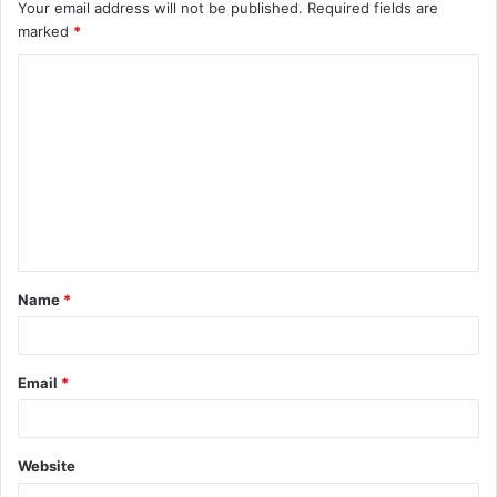
Your email address will not be published.
Required fields are
marked
*
C
o
m
m
e
n
t
Name
*
*
Email
*
Website