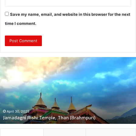
Save my name, email, and website in this browser for the next
time I comment.
दुः
ख
द
:
ब
स
की
च
November 5, 2024
दुःखद : बस की चपेट में बाइक आने से भंकोली गांव के पिता–पुत्री की दर्दना
पे
मौत, 2 बच्चे गंभीर घायल
ट
में
बा