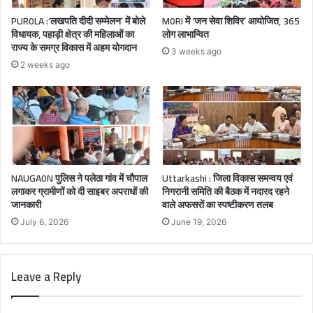
PUR0LA :‘लखपति दीदी सम्मेलन’ में बोले
M0RI में ‘जन सेवा शिविर’ आयोजित, 365
विधायक, पहाड़ी क्षेत्र की महिलाओं का
लोग लाभान्वित
राज्य के समग्र विकास में अहम योगदान
3 weeks ago
2 weeks ago
NAUGA0N पुलिस ने पलेठा गांव में चौपाल
Uttarkashi : जिला विकास समन्वय एवं
लगाकर ग्रामीणों को दी साइबर अपराधों की
निगरानी समिति की बैठक में नदारद रहने
जानकारी
वाले अफसरों का स्पष्टीकरण तलब
July 6, 2026
June 19, 2026
Leave a Reply