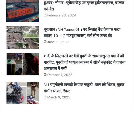
दुःखद : नौगांव–पुरोला रोड़ पर ट्रक दुर्घटनाग्रस्त, चालक
र
की मौत
घा
February 23, 2024
य
ल
नुकसान : NH Yamun0tri पर सिलाई बैंड के पास फटा
बादल, 10–12 मजदूर लापता, मार्ग तीन जगह बंद
June 29, 2025
शादी के लिए धरने पर बैठी युवती के साथ ससुराल पक्ष ने की
मारपीट, युवती को घायल अवस्था में सीओ बड़कोट ने कराया
अस्पताल में भर्ती
October 1, 2023
NH यमुनोत्री खरादी के पास स्कूटी–कार की भिंडत, युवक
गंम्भीर घायल, रैफर
March 9, 2025