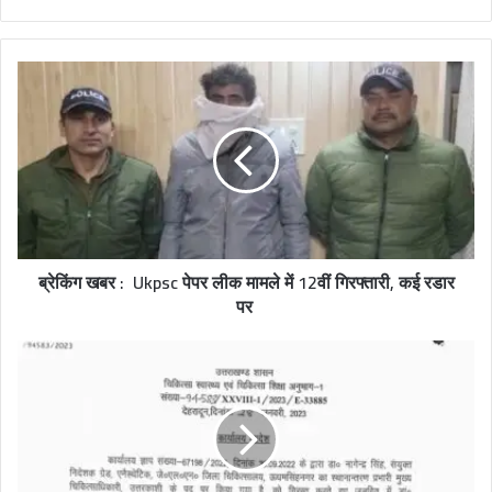
e
b
s
i
t
e
ब्रेकिंग खबर : Ukpsc पेपर लीक मामले में 12वीं गिरफ्तारी, कई रडार
पर