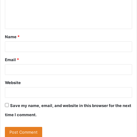
m
e
n
t
Name
*
*
Email
*
Website
Save my name, email, and website in this browser for the next
time I comment.