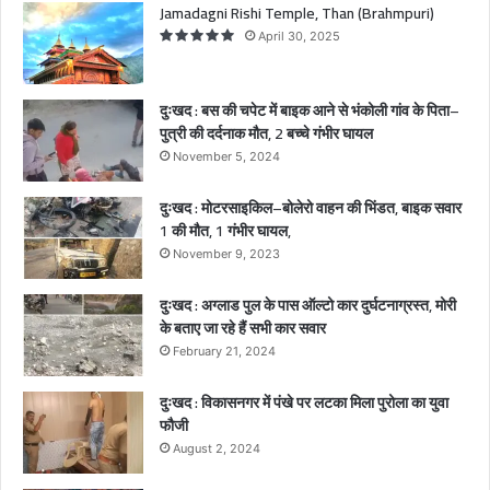
Jamadagni Rishi Temple, Than (Brahmpuri)
गां
April 30, 2025
व
के
पि
दुःखद : बस की चपेट में बाइक आने से भंकोली गांव के पिता–
ता
पुत्री की दर्दनाक मौत, 2 बच्चे गंभीर घायल
–
November 5, 2024
पु
त्री
दुःखद : मोटरसाइकिल–बोलेरो वाहन की भिंडत, बाइक सवार
की
1 की मौत, 1 गंभीर घायल,
द
र्द
November 9, 2023
ना
क
दुःखद : अग्लाड पुल के पास ऑल्टो कार दुर्घटनाग्रस्त, मोरी
मौ
के बताए जा रहे हैं सभी कार सवार
त
February 21, 2024
,
2
दुःखद : विकासनगर में पंखे पर लटका मिला पुरोला का युवा
ब
फौजी
च्चे
August 2, 2024
गं
भी