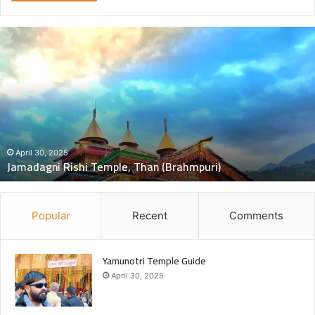
दुः
ख
द
:
ब
स
की
च
November 5, 2024
दुःखद : बस की चपेट में बाइक आने से भंकोली गांव के पिता–पुत्री की दर्दनाक
पे
मौत, 2 बच्चे गंभीर घायल
ट
में
बा
इ
Popular
Recent
Comments
क
आ
ने
Yamunotri Temple Guide
से
April 30, 2025
भं
को
ली