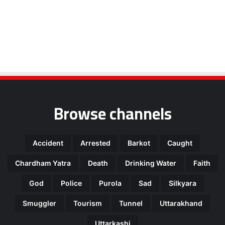
Browse channels
Accident
Arrested
Barkot
Caught
Chardham Yatra
Death
Drinking Water
Faith
God
Police
Purola
Sad
Silkyara
Smuggler
Tourism
Tunnel
Uttarakhand
Uttarkashi