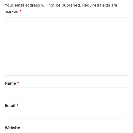
Your email address will not be published.
Required fields are
marked
*
C
o
m
m
e
n
t
Name
*
*
Email
*
Website