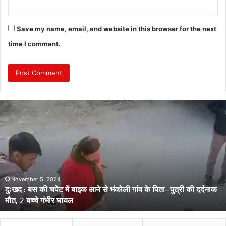
Save my name, email, and website in this browser for the next
time I comment.
दुः
ख
द
:
मो
ट
र
सा
ember 5, 2024
Nov
 : बस की चपेट में बाइक आने से भंकोली गांव के पिता–पुत्री की दर्दनाक
दुःख
इ
2 बच्चे गंभीर घायल
गंभी
कि
ल
–