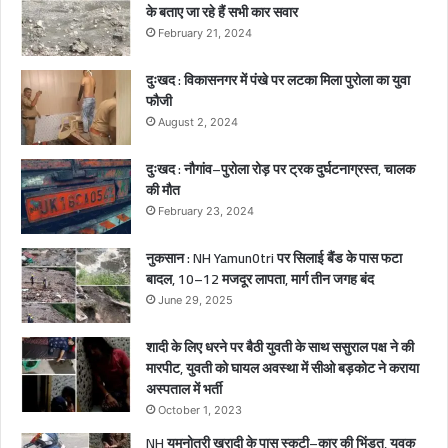
,
के बताए जा रहे हैं सभी कार सवार
1
February 21, 2024
गं
भी
दुःखद : विकासनगर में पंखे पर लटका मिला पुरोला का युवा
र
फौजी
घा
August 2, 2024
य
ल
दुःखद : नौगांव–पुरोला रोड़ पर ट्रक दुर्घटनाग्रस्त, चालक
,
की मौत
February 23, 2024
नुकसान : NH Yamun0tri पर सिलाई बैंड के पास फटा
बादल, 10–12 मजदूर लापता, मार्ग तीन जगह बंद
June 29, 2025
शादी के लिए धरने पर बैठी युवती के साथ ससुराल पक्ष ने की
मारपीट, युवती को घायल अवस्था में सीओ बड़कोट ने कराया
अस्पताल में भर्ती
October 1, 2023
NH यमुनोत्री खरादी के पास स्कूटी–कार की भिंडत, युवक