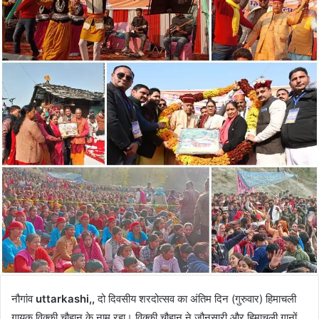
नौगांव
uttarkashi,,
दो दिवसीय शरदोत्सव का अंतिम दिन (गुरुवार) हिमाचली
गायक विक्की चौहान के नाम रहा। विक्की चौहान ने जौनसारी और हिमाचली गानों