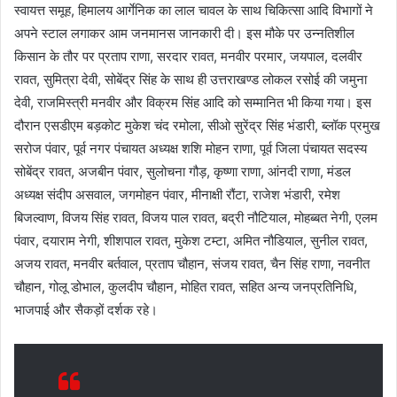
स्वायत्त समूह, हिमालय आर्गेनिक का लाल चावल के साथ चिकित्सा आदि विभागों ने
अपने स्टाल लगाकर आम जनमानस जानकारी दी। इस मौके पर उन्नतिशील
किसान के तौर पर प्रताप राणा, सरदार रावत, मनवीर परमार, जयपाल, दलवीर
रावत, सुमित्रा देवी, सोबेंद्र सिंह के साथ ही उत्तराखण्ड लोकल रसोई की जमुना
देवी, राजमिस्त्री मनवीर और विक्रम सिंह आदि को सम्मानित भी किया गया। इस
दौरान एसडीएम बड़कोट मुकेश चंद रमोला, सीओ सुरेंद्र सिंह भंडारी, ब्लॉक प्रमुख
सरोज पंवार, पूर्व नगर पंचायत अध्यक्ष शशि मोहन राणा, पूर्व जिला पंचायत सदस्य
सोबेंद्र रावत, अजबीन पंवार, सुलोचना गौड़, कृष्णा राणा, आंनदी राणा, मंडल
अध्यक्ष संदीप असवाल, जगमोहन पंवार, मीनाक्षी रौंटा, राजेश भंडारी, रमेश
बिजल्वाण, विजय सिंह रावत, विजय पाल रावत, बद्री नौटियाल, मोहब्बत नेगी, एलम
पंवार, दयाराम नेगी, शीशपाल रावत, मुकेश टम्टा, अमित नौडियाल, सुनील रावत,
अजय रावत, मनवीर बर्तवाल, प्रताप चौहान, संजय रावत, चैन सिंह राणा, नवनीत
चौहान, गोलू डोभाल, कुलदीप चौहान, मोहित रावत, सहित अन्य जनप्रतिनिधि,
भाजपाई और सैकड़ों दर्शक रहे।