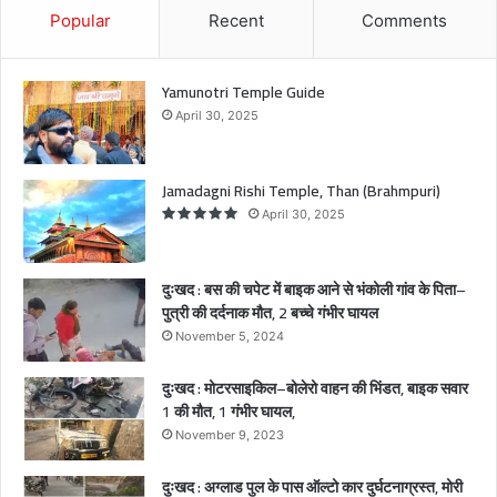
बो
Popular
Recent
Comments
ले
रो
वा
Yamunotri Temple Guide
ह
April 30, 2025
न
की
भिं
Jamadagni Rishi Temple, Than (Brahmpuri)
ड
April 30, 2025
त
,
बा
दुःखद : बस की चपेट में बाइक आने से भंकोली गांव के पिता–
इ
पुत्री की दर्दनाक मौत, 2 बच्चे गंभीर घायल
क
November 5, 2024
स
वा
दुःखद : मोटरसाइकिल–बोलेरो वाहन की भिंडत, बाइक सवार
र
1 की मौत, 1 गंभीर घायल,
1
की
November 9, 2023
मौ
त
दुःखद : अग्लाड पुल के पास ऑल्टो कार दुर्घटनाग्रस्त, मोरी