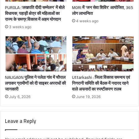
PUR0LA :‘लखपति दीदी सम्मेलन’ में बोले
M0RI में ‘जन सेवा शिविर’ आयोजित, 365
विधायक, पहाड़ी क्षेत्र की महिलाओं का
लोग लाभान्वित
राज्य के समग्र विकास में अहम योगदान
4 weeks ago
3 weeks ago
NAUGA0N पुलिस ने पलेठा गांव में चौपाल
Uttarkashi : जिला विकास समन्वय एवं
लगाकर ग्रामीणों को दी साइबर अपराधों की
निगरानी समिति की बैठक में नदारद रहने
जानकारी
वाले अफसरों का स्पष्टीकरण तलब
July 6, 2026
June 19, 2026
Leave a Reply