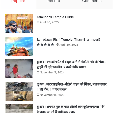
Popular
Recent
Comments
क
आ
ने
Yamunotri Temple Guide
से
April 30, 2025
भं
को
ली
Jamadagni Rishi Temple, Than (Brahmpuri)
गां
April 30, 2025
व
के
पि
दुःखद : बस की चपेट में बाइक आने से भंकोली गांव के पिता–
ता
पुत्री की दर्दनाक मौत, 2 बच्चे गंभीर घायल
–
November 5, 2024
पु
त्री
दुःखद : मोटरसाइकिल–बोलेरो वाहन की भिंडत, बाइक सवार
की
1 की मौत, 1 गंभीर घायल,
द
र्द
November 9, 2023
ना
क
दुःखद : अग्लाड पुल के पास ऑल्टो कार दुर्घटनाग्रस्त, मोरी
मौ
के बताए जा रहे हैं सभी कार सवार