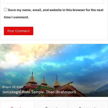
Save my name, email, and website in this browser for the next
time I comment.
दुः
ख
द
:
ब
स
की
च
November 5, 
दुःखद : बस की च
पे
ishi Temple, Than (Brahmpuri)
मौत, 2 बच्चे गं
ट
में
बा
इ