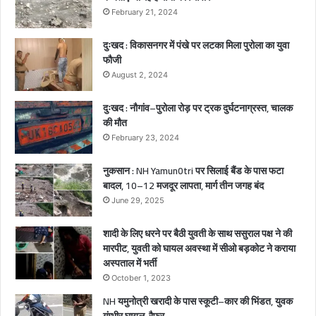
त
February 21, 2024
,
2
दुःखद : विकासनगर में पंखे पर लटका मिला पुरोला का युवा
ब
फौजी
च्चे
August 2, 2024
गं
भी
दुःखद : नौगांव–पुरोला रोड़ पर ट्रक दुर्घटनाग्रस्त, चालक
र
की मौत
घा
February 23, 2024
य
ल
नुकसान : NH Yamun0tri पर सिलाई बैंड के पास फटा
बादल, 10–12 मजदूर लापता, मार्ग तीन जगह बंद
June 29, 2025
शादी के लिए धरने पर बैठी युवती के साथ ससुराल पक्ष ने की
मारपीट, युवती को घायल अवस्था में सीओ बड़कोट ने कराया
अस्पताल में भर्ती
October 1, 2023
NH यमुनोत्री खरादी के पास स्कूटी–कार की भिंडत, युवक
गंम्भीर घायल, रैफर