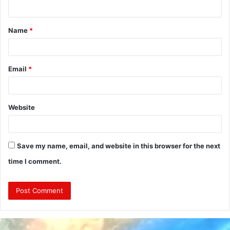
n
t
Name
*
*
Email
*
Website
Save my name, email, and website in this browser for the next
time I comment.
दुः