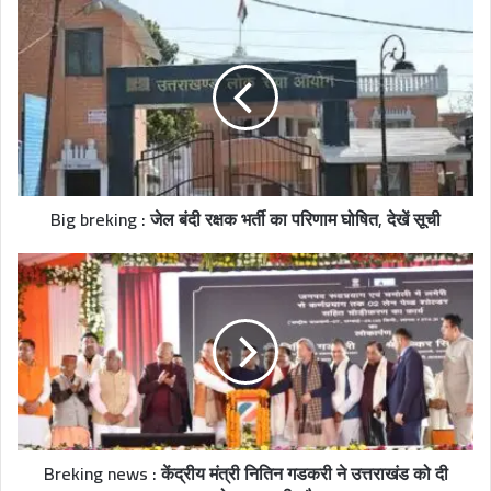
s
i
t
e
Big breking : जेल बंदी रक्षक भर्ती का परिणाम घोषित, देखें सूची
Breking news : केंद्रीय मंत्री नितिन गडकरी ने उत्तराखंड को दी