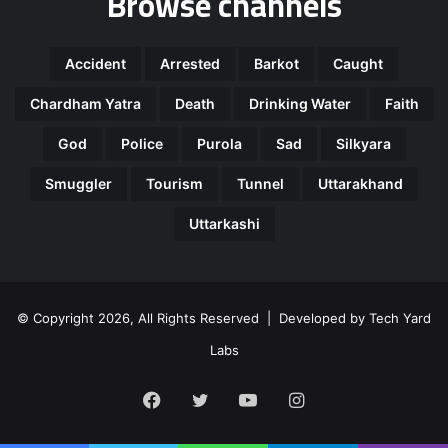
Browse channels
Accident
Arrested
Barkot
Caught
Chardham Yatra
Death
Drinking Water
Faith
God
Police
Purola
Sad
Silkyara
Smuggler
Tourism
Tunnel
Uttarakhand
Uttarkashi
© Copyright 2026, All Rights Reserved | Developed by
Tech Yard
Labs
Facebook
Twitter
YouTube
Instagram