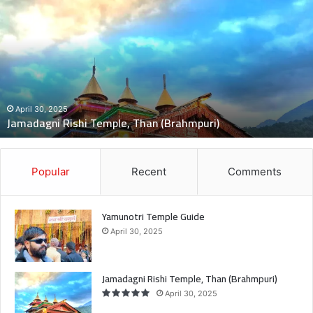
ख
द
:
ब
स
की
च
November 5, 2024
दुःखद : बस की चपेट में बाइक आने से भंकोली गांव के पिता–पुत्री की दर
पे
मौत, 2 बच्चे गंभीर घायल
ट
में
बा
इ
Popular
Recent
Comments
क
आ
ने
Yamunotri Temple Guide
से
April 30, 2025
भं
को
ली
Jamadagni Rishi Temple, Than (Brahmpuri)
गां
April 30, 2025
व