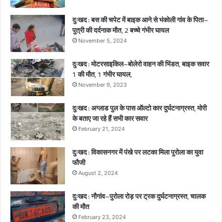
के
पि
दुःखद : बस की चपेट में बाइक आने से भंकोली गांव के पिता–
ता
पुत्री की दर्दनाक मौत, 2 बच्चे गंभीर घायल
–
November 5, 2024
पु
त्री
दुःखद : मोटरसाइकिल–बोलेरो वाहन की भिंडत, बाइक सवार
की
1 की मौत, 1 गंभीर घायल,
द
र्द
November 9, 2023
ना
क
दुःखद : अग्लाड पुल के पास ऑल्टो कार दुर्घटनाग्रस्त, मोरी
मौ
के बताए जा रहे हैं सभी कार सवार
त
February 21, 2024
,
2
दुःखद : विकासनगर में पंखे पर लटका मिला पुरोला का युवा
ब
फौजी
च्चे
August 2, 2024
गं
भी
दुःखद : नौगांव–पुरोला रोड़ पर ट्रक दुर्घटनाग्रस्त, चालक
र
की मौत
घा
February 23, 2024
य