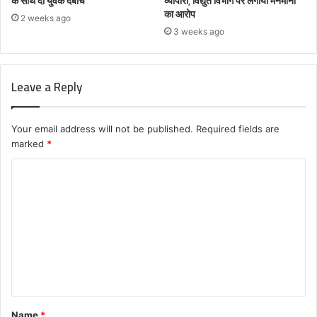
के साथ दो युवक दबोचे
व्यापारी, विद्युत विभाग पर लगाया मनमानी
का आरोप
2 weeks ago
3 weeks ago
Leave a Reply
Your email address will not be published.
Required fields are
marked
*
C
o
m
m
e
n
t
Name
*