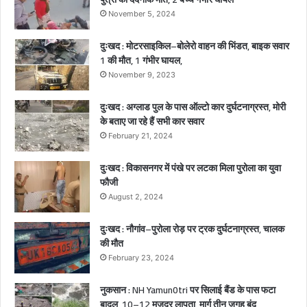
–
November 5, 2024
पु
त्
दुःखद : मोटरसाइकिल–बोलेरो वाहन की भिंडत, बाइक सवार
क
1 की मौत, 1 गंभीर घायल,
द
m
र्द
November 9, 2023
न
दुःखद : अग्लाड पुल के पास ऑल्टो कार दुर्घटनाग्रस्त, मोरी
म
के बताए जा रहे हैं सभी कार सवार
त
February 21, 2024
,
2
दुःखद : विकासनगर में पंखे पर लटका मिला पुरोला का युवा
ब
फौजी
च्
August 2, 2024
गं
भ
दुःखद : नौगांव–पुरोला रोड़ पर ट्रक दुर्घटनाग्रस्त, चालक
र
की मौत
घ
February 23, 2024
य
नुकसान : NH Yamun0tri पर सिलाई बैंड के पास फटा
बादल, 10–12 मजदूर लापता, मार्ग तीन जगह बंद