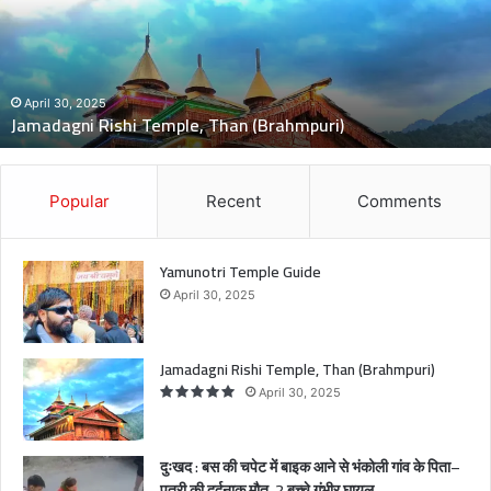
ब
क
च
पे
April 30, 2025
Jamadagni Rishi Temple, Than (Brahmpuri)
ट
में
ब
इ
Popular
Recent
Comments
ने
Yamunotri Temple Guide
m
स
April 30, 2025
भं
क
ल
Jamadagni Rishi Temple, Than (Brahmpuri)
गा
April 30, 2025
व
क
प
दुःखद : बस की चपेट में बाइक आने से भंकोली गांव के पिता–
त
पुत्री की दर्दनाक मौत, 2 बच्चे गंभीर घायल