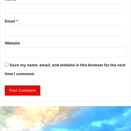
*
Email
*
Website
Save my name, email, and website in this browser for the next
time I comment.
दु
m
द
: