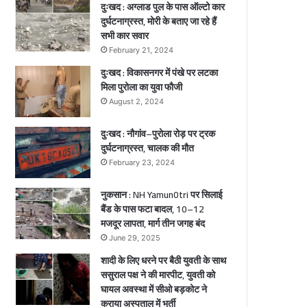
दुःखद : अग्लाड पुल के पास ऑल्टो कार
1
दुर्घटनाग्रस्त, मोरी के बताए जा रहे हैं
गं
सभी कार सवार
भी
र
February 21, 2024
चे
घा
दुःखद : विकासनगर में पंखे पर लटका
य
मिला पुरोला का युवा फौजी
ी
ल
August 2, 2024
,
ा
दुःखद : नौगांव–पुरोला रोड़ पर ट्रक
दुर्घटनाग्रस्त, चालक की मौत
ल
February 23, 2024
नुकसान : NH Yamun0tri पर सिलाई
बैंड के पास फटा बादल, 10–12
मजदूर लापता, मार्ग तीन जगह बंद
June 29, 2025
शादी के लिए धरने पर बैठी युवती के साथ
ससुराल पक्ष ने की मारपीट, युवती को
घायल अवस्था में सीओ बड़कोट ने
कराया अस्पताल में भर्ती