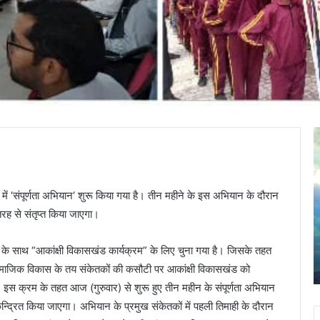
J
दु
a
m
द
a
:
में ‘संपूर्णता अभियान‘ शुरू किया गया है। तीन महीने के इस अभियान के दौरान
d
ब
a
ी तरह से संतृप्त किया जाएगा।
g
क
n
च
के साथ “आकांक्षी विकासखंड कार्यक्रम” के लिए चुना गया है। जिसके तहत
April 30, 2025
i
पे
Jamadagni Rishi Temple, Than (Brahmpuri)
ंचे व सामाजिक विकास के तय संकेतकों की कसौटी पर आकांक्षी विकासखंड को
R
ट
i
में
। इस क्रम के तहत आज (गुरुवार) से शुरू हुए तीन महीन के संपूर्णता अभियान
s
ब
केन्द्रित किया जाएगा। अभियान के प्रमुख संकेतकों में पहली तिमाही के दौरान
h
इ