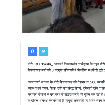
Y
Facebook
Twitter
a
m
u
मोरी
uttarkashi,,
n
आकांक्षी विकासखंड कार्यक्रम के तहत मोरी 
o
विकासखंड मोरी को 6 प्रमुख संकेतकों में निर्धारित लक्ष्यों से पूर
t
r
ी–कार की भिंडत, युवक
उत्तरकाशी जनपद के मोरी विकासखंड को देशभर के 500 ब्लाकों 
April 30, 2025
i
Yamunotri Temple Guide
स्वास्थ्य एवं पोषण, शिक्षा, कृषि एवं संबद्ध सेवाएं, बुनियादी ढा
T
e
सरकारी सेवाओं से पूरी तरह से संतृप्त करने की मुहिम चल रही है
m
के दौरान आकांक्षी ब्लाकों को 6 प्रमुख संकेतकों पर विशेष ध्यान 
p