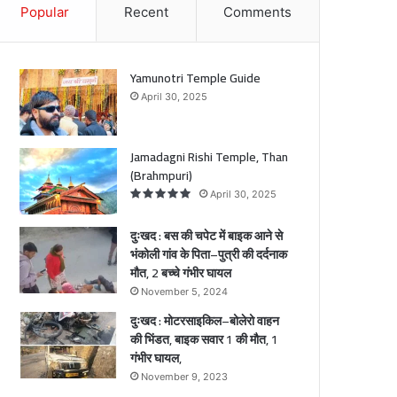
Popular
Recent
Comments
क
ले
आ
रो
वा
े
ह
Yamunotri Temple Guide
न
April 30, 2025
ो
की
ी
भिं
ं
ड
Jamadagni Rishi Temple, Than
त
(Brahmpuri)
े
,
April 30, 2025
ि
बा
ा
इ
दुःखद : बस की चपेट में बाइक आने से
क
भंकोली गांव के पिता–पुत्री की दर्दनाक
स
मौत, 2 बच्चे गंभीर घायल
री
वा
ी
र
November 5, 2024
1
दुःखद : मोटरसाइकिल–बोलेरो वाहन
की
की भिंडत, बाइक सवार 1 की मौत, 1
ा
मौ
गंभीर घायल,
क
त
November 9, 2023
ौ
,