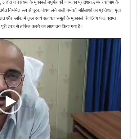
, लक्षित जनसंख्या के मुकाबले मधुमेह की जांच का प्रतिशत,उच्च रक्तचाप के
i
तर्गत नियमित रूप से पूरक पोषण लेने वाली गर्भवती महिलाओं का प्रतिशत, मृदा
T
e
ने
रतिशत और ब्लॉक में कुल स्वयं सहायता समूहों के मुकाबले रिवाल्विंग फंड प्राप्त
m
स
क पूरी तरह से हासिल करने का लक्ष्य तय किया गया है।
p
भं
l
क
e
ल
,
गा
T
व
h
क
a
प
n
त
(
–
B
पु
r
त्
a
क
h
द
m
र्द
p
न
u
r
म