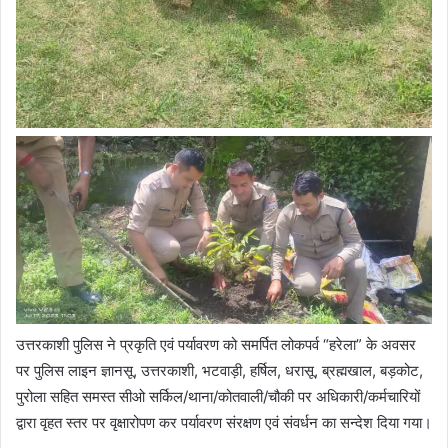
उत्तरकाशी पुलिस ने प्रकृति एवं पर्यावरण को समर्पित लोकपर्व “हरेला” के अवसर
पर पुलिस लाइन ज्ञानसू, उत्तरकाशी, भटवाड़ी, हर्षिल, धरासू, ब्रह्मखाल, बड़कोट,
पुरोला सहित समस्त सीओ सर्किल/थाना/कोतवाली/चौकी पर अधिकारी/कर्मचारियों
द्वारा वृहत स्तर पर वृक्षारोपण कर पर्यावरण संरक्षण एवं संवर्धन का सन्देश दिया गया।