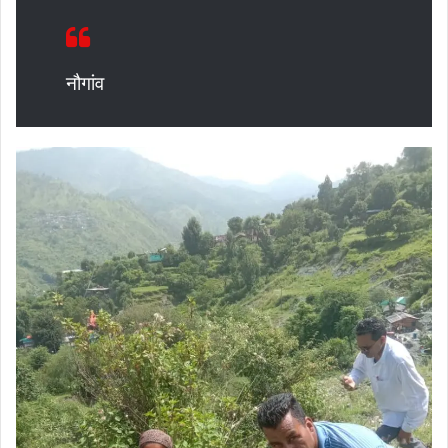
नौगांव