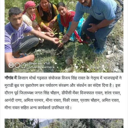
नौगांव में
किसान मोर्चा गढ़वाल संयोजक विजय सिंह रावत के नेतृत्व में भाजपाइयों ने
मुराडी बूथ पर वृक्षारोपण कर पर्यावरण संरक्षण और संवर्धन का संदेश दिया है। इस
दौरान पूर्व जिलाध्यक्ष जगत सिंह चौहान, डीपीसी मेंंबर विजयपाल रावत, शांता रावत,
आनंदी राणा, अमिता परमार, मीना रावत, पिंकी रावत, प्रताप चौहान, अमित रावत,
मीना रावत सहित अन्य कार्यकर्ता उपस्थित रहे।