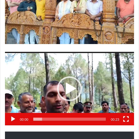
Video
Player
00:00
00:23