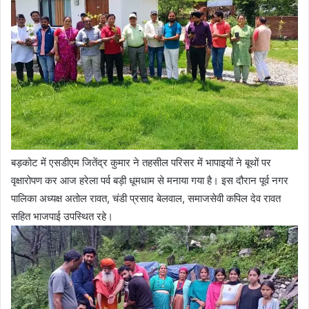
बड़कोट में एसडीएम जितेंद्र कुमार ने तहसील परिसर में भापाइयों ने बूथों पर
वृक्षारोपण कर आज हरेला पर्व बड़ी धूमधाम से मनाया गया है। इस दौरान पूर्व नगर
पालिका अध्यक्ष अतोल रावत, चंडी प्रसाद बेलवाल, समाजसेवी कपिल देव रावत
सहित भाजपाई उपस्थित रहे।