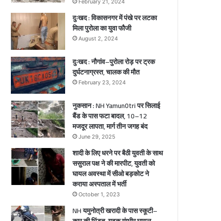
February 21, 2024
च्चे
दुःखद : विकासनगर में पंखे पर लटका
गं
मिला पुरोला का युवा फौजी
भी
August 2, 2024
र
घा
दुःखद : नौगांव–पुरोला रोड़ पर ट्रक
य
दुर्घटनाग्रस्त, चालक की मौत
ल
February 23, 2024
नुकसान : NH Yamun0tri पर सिलाई
बैंड के पास फटा बादल, 10–12
मजदूर लापता, मार्ग तीन जगह बंद
June 29, 2025
शादी के लिए धरने पर बैठी युवती के साथ
ससुराल पक्ष ने की मारपीट, युवती को
घायल अवस्था में सीओ बड़कोट ने
कराया अस्पताल में भर्ती
October 1, 2023
NH यमुनोत्री खरादी के पास स्कूटी–