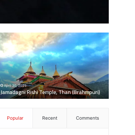
दुः
ख
द
:
ब
स
की
November 5, 2024
च
दुःखद : बस की चपेट में बाइक आने से भंकोली गांव के
पे
mpuri)
पिता–पुत्री की दर्दनाक मौत, 2 बच्चे गंभीर घायल
ट
में
बा
इ
Popular
Recent
Comments
क
आ
ने