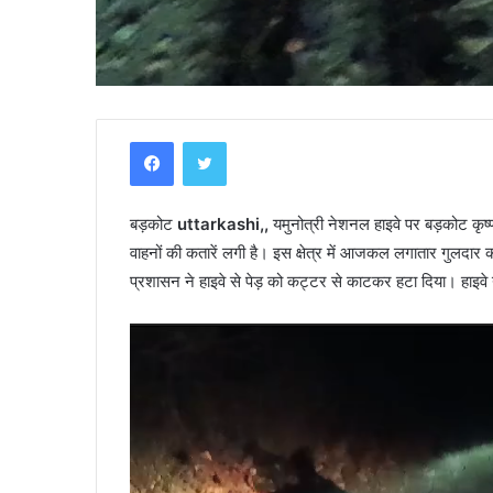
Y
Facebook
Twitter
a
m
u
बड़कोट
uttarkashi,,
n
यमुनोत्री नेशनल हाइवे पर बड़कोट कृष्णा
o
वाहनों की कतारें लगी है। इस क्षेत्र में आजकल लगातार गुलदार की
t
प्रशासन ने हाइवे से पेड़ को कट्टर से काटकर हटा दिया। हाइवे 
r
 के पास स्कूटी–कार की भिंडत, युवक
April 30, 2025
i
Yamunotri Temple Guide
Video
T
e
Player
m
p
l
e
G