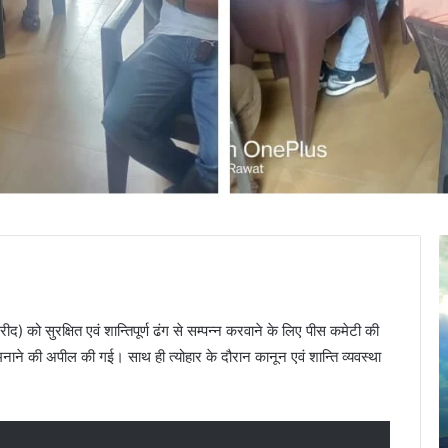
J
दु
a
m
द
a
:
ो सुरक्षित एवं शान्तिपूर्ण ढंग से सम्पन्न करवाने के लिए पीस कमेटी की
d
ब
a
 से मनाने की अपील की गई। साथ ही त्योहार के दौरान कानून एवं शान्ति व्यवस्था
g
क
n
च
April 30, 2025
i
पे
Jamadagni Rishi Temple, Than (Brahmpuri)
R
ट