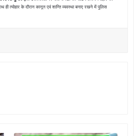
p
न
। साथ ही त्योहार के दौरान कानून एवं शान्ति व्यवस्था बनाए रखने में पुलिस
u
r
म
i
त
)
,
2
ब
च्
गं
भ
र
घ
य