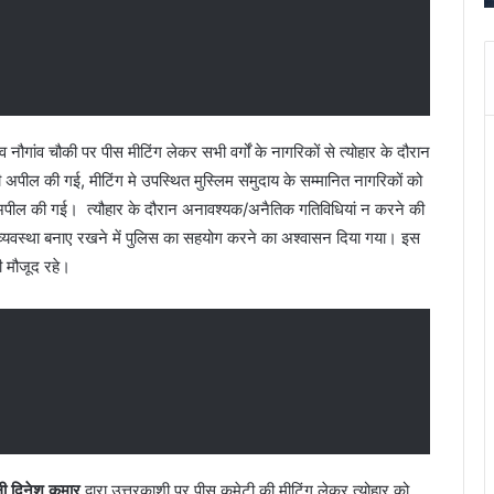
i
में
s
ब
h
इ
i
T
e
ने
m
स
 नौगांव चौकी पर पीस मीटिंग लेकर सभी वर्गों के नागरिकों से त्योहार के दौरान
p
भं
ी अपील की गई, मीटिंग मे उपस्थित मुस्लिम समुदाय के सम्मानित नागरिकों को
l
क
े की अपील की गई। त्यौहार के दौरान अनावश्यक/अनैतिक गतिविधियां न करने की
e
ल
नून व्यवस्था बनाए रखने में पुलिस का सहयोग करने का अश्वासन दिया गया। इस
,
गा
T
व
ी मौजूद रहे।
h
क
a
प
n
त
(
–
B
पु
r
त्
a
क
h
द
m
र्द
ली दिनेश कुमार
द्वारा उत्तरकाशी पर पीस कमेटी की मीटिंग लेकर त्योहार को