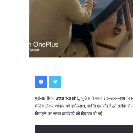
Y
Facebook
Twitter
a
m
u
पुरोला/नौगांव
n
uttarkashi,,
पुलिस ने आज ईद-उल-जुआ (बकरीद) क
o
मीटिंग लेकर त्योहार को हर्षोल्लास, शान्ति एवं सौहार्दपूर्ण तरीके
t
बिगाड़ने पर सख्त कार्यवाही की हिदायत दी गई।
r
ी–कार की भिंडत, युवक
April 30, 2025
i
Yamunotri Temple Guide
T