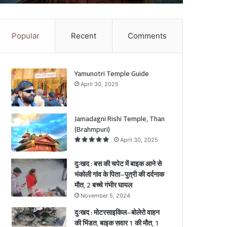
ल
ा
–
बो
Popular
Recent
Comments
क
ले
आ
रो
वा
े
ह
Yamunotri Temple Guide
न
April 30, 2025
ो
की
ी
भिं
ं
ड
Jamadagni Rishi Temple, Than
त
(Brahmpuri)
े
,
April 30, 2025
ि
बा
ा
इ
दुःखद : बस की चपेट में बाइक आने से
क
भंकोली गांव के पिता–पुत्री की दर्दनाक
स
मौत, 2 बच्चे गंभीर घायल
री
वा
ी
र
November 5, 2024
1
दुःखद : मोटरसाइकिल–बोलेरो वाहन
की
की भिंडत, बाइक सवार 1 की मौत, 1