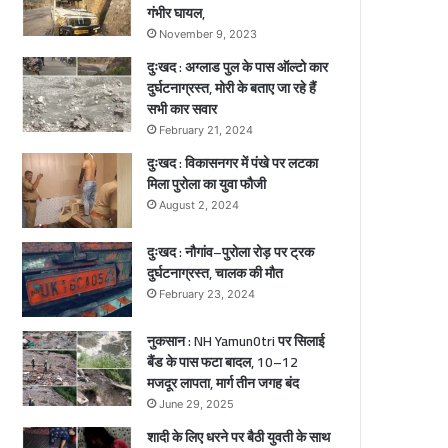
ा
मौ
गंभीर घायल,
क
त
November 9, 2023
ौ
,
दुःखद : अग्लाड पुल के पास ऑल्टो कार
1
दुर्घटनाग्रस्त, मोरी के बताए जा रहे हैं
गं
सभी कार सवार
भी
र
February 21, 2024
चे
घा
दुःखद : विकासनगर में पंखे पर लटका
य
मिला पुरोला का युवा फौजी
ी
ल
August 2, 2024
,
ा
दुःखद : नौगांव–पुरोला रोड़ पर ट्रक
दुर्घटनाग्रस्त, चालक की मौत
ल
February 23, 2024
नुकसान : NH Yamun0tri पर सिलाई
बैंड के पास फटा बादल, 10–12
मजदूर लापता, मार्ग तीन जगह बंद
June 29, 2025
शादी के लिए धरने पर बैठी युवती के साथ