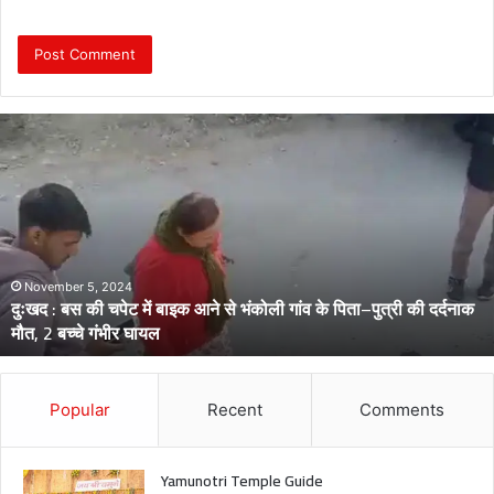
दुः
ख
द
:
ब
स
की
च
November 5, 2024
दुःखद : बस की चपेट में बाइक आने से भंकोली गांव के पिता–पुत्री की दर्दनाक
पे
मौत, 2 बच्चे गंभीर घायल
ट
में
बा
इ
Popular
Recent
Comments
क
आ
ने
Yamunotri Temple Guide