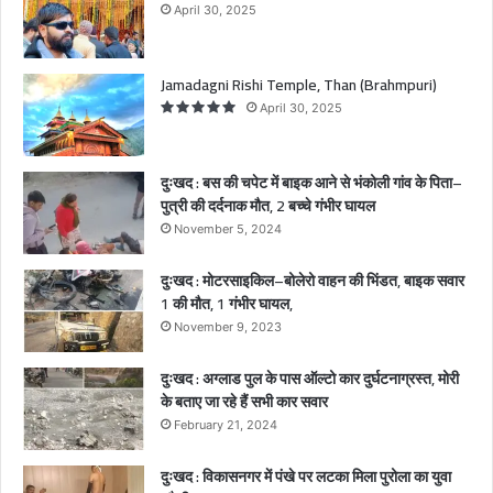
से
April 30, 2025
भं
को
ली
Jamadagni Rishi Temple, Than (Brahmpuri)
गां
April 30, 2025
व
के
पि
दुःखद : बस की चपेट में बाइक आने से भंकोली गांव के पिता–
ता
पुत्री की दर्दनाक मौत, 2 बच्चे गंभीर घायल
–
November 5, 2024
पु
त्री
दुःखद : मोटरसाइकिल–बोलेरो वाहन की भिंडत, बाइक सवार
की
1 की मौत, 1 गंभीर घायल,
द
र्द
November 9, 2023
ना
क
दुःखद : अग्लाड पुल के पास ऑल्टो कार दुर्घटनाग्रस्त, मोरी
मौ
के बताए जा रहे हैं सभी कार सवार
त
February 21, 2024
,
2
दुःखद : विकासनगर में पंखे पर लटका मिला पुरोला का युवा
ब