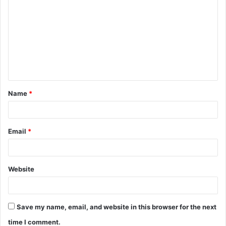
o
m
m
e
n
t
Name
*
*
Email
*
Website
Save my name, email, and website in this browser for the next
time I comment.