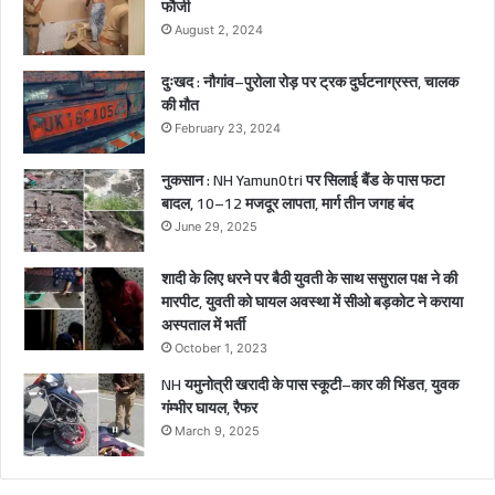
फौजी
च्चे
August 2, 2024
गं
भी
दुःखद : नौगांव–पुरोला रोड़ पर ट्रक दुर्घटनाग्रस्त, चालक
र
की मौत
घा
February 23, 2024
य
ल
नुकसान : NH Yamun0tri पर सिलाई बैंड के पास फटा
बादल, 10–12 मजदूर लापता, मार्ग तीन जगह बंद
June 29, 2025
शादी के लिए धरने पर बैठी युवती के साथ ससुराल पक्ष ने की
मारपीट, युवती को घायल अवस्था में सीओ बड़कोट ने कराया
अस्पताल में भर्ती
October 1, 2023
NH यमुनोत्री खरादी के पास स्कूटी–कार की भिंडत, युवक
गंम्भीर घायल, रैफर
March 9, 2025