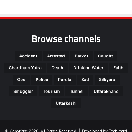
Browse channels
Accident
Arrested
Barkot
Caught
Chardham Yatra
Death
Drinking Water
Faith
God
Police
Purola
Sad
Silkyara
Smuggler
Tourism
Tunnel
Uttarakhand
Uttarkashi
© Copyright 2026, All Rights Reserved | Developed by
Tech Yard