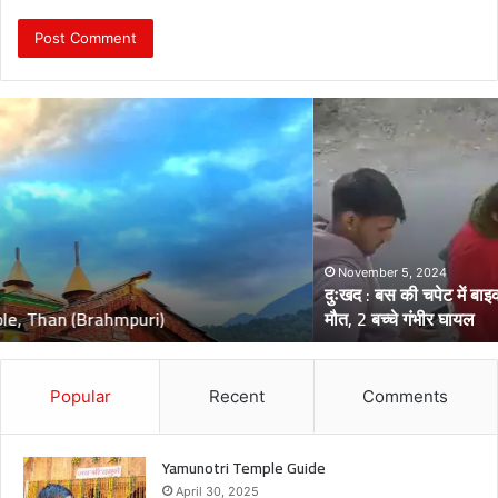
दुः
ख
द
:
ब
स
की
च
November 5, 2024
दुःखद : बस की चपेट में बाइक आने से भंकोली गांव के पिता–पुत्री की दर्दनाक
पे
मौत, 2 बच्चे गंभीर घायल
ट
में
बा
इ
Popular
Recent
Comments
क
आ
ने
Yamunotri Temple Guide
से
April 30, 2025