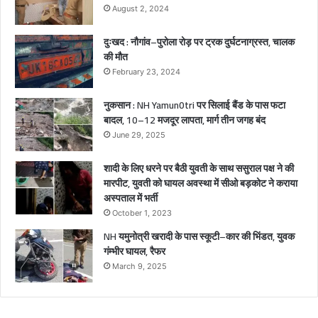
च्चे
August 2, 2024
गं
भी
दुःखद : नौगांव–पुरोला रोड़ पर ट्रक दुर्घटनाग्रस्त, चालक
र
की मौत
घा
February 23, 2024
य
ल
नुकसान : NH Yamun0tri पर सिलाई बैंड के पास फटा
बादल, 10–12 मजदूर लापता, मार्ग तीन जगह बंद
June 29, 2025
शादी के लिए धरने पर बैठी युवती के साथ ससुराल पक्ष ने की
मारपीट, युवती को घायल अवस्था में सीओ बड़कोट ने कराया
अस्पताल में भर्ती
October 1, 2023
NH यमुनोत्री खरादी के पास स्कूटी–कार की भिंडत, युवक
गंम्भीर घायल, रैफर
March 9, 2025