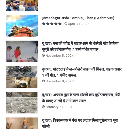
भं
को
ली
Jamadagni Rishi Temple, Than (Brahmpuri)
गां
April 30, 2025
व
के
पि
दुःखद : बस की चपेट में बाइक आने से भंकोली गांव के पिता–
ता
पुत्री की दर्दनाक मौत, 2 बच्चे गंभीर घायल
–
November 5, 2024
पु
त्री
दुःखद : मोटरसाइकिल–बोलेरो वाहन की भिंडत, बाइक सवार
की
1 की मौत, 1 गंभीर घायल,
द
र्द
November 9, 2023
ना
क
दुःखद : अग्लाड पुल के पास ऑल्टो कार दुर्घटनाग्रस्त, मोरी
मौ
के बताए जा रहे हैं सभी कार सवार
त
February 21, 2024
,
2
दुःखद : विकासनगर में पंखे पर लटका मिला पुरोला का युवा
ब
फौजी