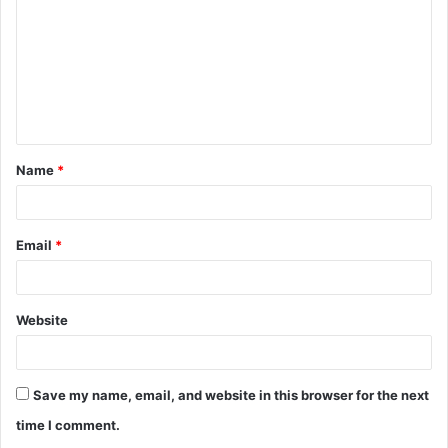
m
m
e
n
t
Name
*
*
Email
*
Website
Save my name, email, and website in this browser for the next
time I comment.