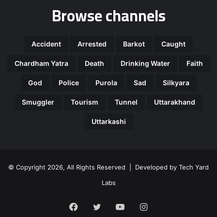
Browse channels
Accident
Arrested
Barkot
Caught
Chardham Yatra
Death
Drinking Water
Faith
God
Police
Purola
Sad
Silkyara
Smuggler
Tourism
Tunnel
Uttarakhand
Uttarkashi
© Copyright 2026, All Rights Reserved | Developed by
Tech Yard
Labs
Facebook
Twitter
YouTube
Instagram