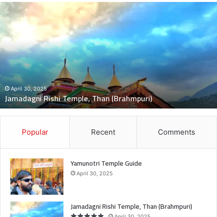
J
a
m
a
d
a
g
n
i
April 30, 2025
Jamadagni Rishi Temple, Than (Brahmpuri)
R
i
s
h
Popular
Recent
Comments
i
T
e
Yamunotri Temple Guide
m
April 30, 2025
p
l
e
Jamadagni Rishi Temple, Than (Brahmpuri)
,
April 30, 2025