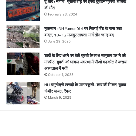
दुःखद : नौगांव–पुरोला रोड़ पर ट्रक दुर्घटनाग्रस्त, चालक
की मौत
February 23, 2024
नुकसान : NH Yamun0tri पर सिलाई बैंड के पास फटा
बादल, 10–12 मजदूर लापता, मार्ग तीन जगह बंद
June 29, 2025
शादी के लिए धरने पर बैठी युवती के साथ ससुराल पक्ष ने की
मारपीट, युवती को घायल अवस्था में सीओ बड़कोट ने कराया
अस्पताल में भर्ती
October 1, 2023
NH यमुनोत्री खरादी के पास स्कूटी–कार की भिंडत, युवक
गंम्भीर घायल, रैफर
March 9, 2025