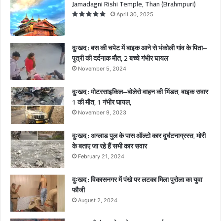
Jamadagni Rishi Temple, Than (Brahmpuri)
,
April 30, 2025
T
h
a
दुःखद : बस की चपेट में बाइक आने से भंकोली गांव के पिता–
n
पुत्री की दर्दनाक मौत, 2 बच्चे गंभीर घायल
(
November 5, 2024
B
r
दुःखद : मोटरसाइकिल–बोलेरो वाहन की भिंडत, बाइक सवार
a
1 की मौत, 1 गंभीर घायल,
h
m
November 9, 2023
p
u
दुःखद : अग्लाड पुल के पास ऑल्टो कार दुर्घटनाग्रस्त, मोरी
r
के बताए जा रहे हैं सभी कार सवार
i
February 21, 2024
)
दुःखद : विकासनगर में पंखे पर लटका मिला पुरोला का युवा
फौजी
August 2, 2024