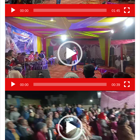
00:00
01:45
Video
Player
00:00
00:39
Video
Player