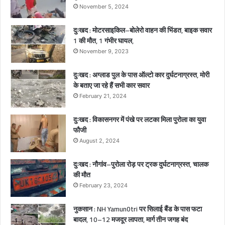
November 5, 2024
पु
त्री
दुःखद : मोटरसाइकिल–बोलेरो वाहन की भिंडत, बाइक सवार
की
1 की मौत, 1 गंभीर घायल,
द
र्द
November 9, 2023
ना
क
दुःखद : अग्लाड पुल के पास ऑल्टो कार दुर्घटनाग्रस्त, मोरी
मौ
के बताए जा रहे हैं सभी कार सवार
त
February 21, 2024
,
2
दुःखद : विकासनगर में पंखे पर लटका मिला पुरोला का युवा
ब
फौजी
च्चे
August 2, 2024
गं
भी
दुःखद : नौगांव–पुरोला रोड़ पर ट्रक दुर्घटनाग्रस्त, चालक
र
की मौत
घा
February 23, 2024
य
ल
नुकसान : NH Yamun0tri पर सिलाई बैंड के पास फटा
बादल, 10–12 मजदूर लापता, मार्ग तीन जगह बंद