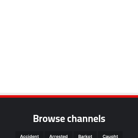
Browse channels
Accident
Arrested
Barkot
Caught