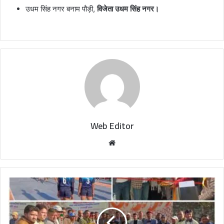
उधम सिंह नगर बनाम पौड़ी,
विजेता उधम सिंह नगर।
Web Editor
W
e
b
s
i
t
e