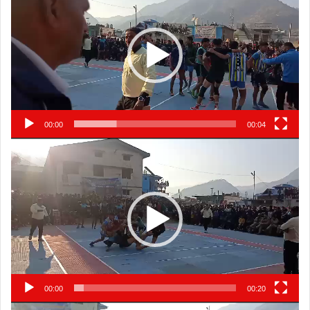
00:00
00:04
Video
Player
00:00
00:20
Video