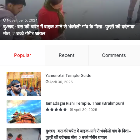
ब
स
की
च
November 5, 2024
दुःखद : बस की चपेट में बाइक आने से भंकोली गांव के पिता–पुत्री की दर्दनाक
पे
मौत, 2 बच्चे गंभीर घायल
ट
में
बा
इ
Popular
Recent
Comments
क
आ
ने
Yamunotri Temple Guide
से
April 30, 2025
भं
को
ली
Jamadagni Rishi Temple, Than (Brahmpuri)
गां
April 30, 2025
व
के
पि
दुःखद : बस की चपेट में बाइक आने से भंकोली गांव के पिता–
ता
पुत्री की दर्दनाक मौत, 2 बच्चे गंभीर घायल
–