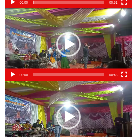
00:00
00:51
Video
Player
00:00
00:46
Video
Player