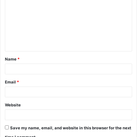
o
m
m
e
n
t
Name
*
*
Email
*
Website
Save my name, email, and website in this browser for the next