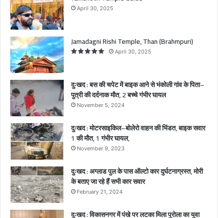
से
April 30, 2025
भं
को
ली
Jamadagni Rishi Temple, Than (Brahmpuri)
गां
April 30, 2025
व
के
पि
दुःखद : बस की चपेट में बाइक आने से भंकोली गांव के पिता–
ता
पुत्री की दर्दनाक मौत, 2 बच्चे गंभीर घायल
–
November 5, 2024
पु
त्री
दुःखद : मोटरसाइकिल–बोलेरो वाहन की भिंडत, बाइक सवार
की
1 की मौत, 1 गंभीर घायल,
द
र्द
November 9, 2023
ना
क
दुःखद : अग्लाड पुल के पास ऑल्टो कार दुर्घटनाग्रस्त, मोरी
मौ
के बताए जा रहे हैं सभी कार सवार
त
February 21, 2024
,
2
दुःखद : विकासनगर में पंखे पर लटका मिला पुरोला का युवा