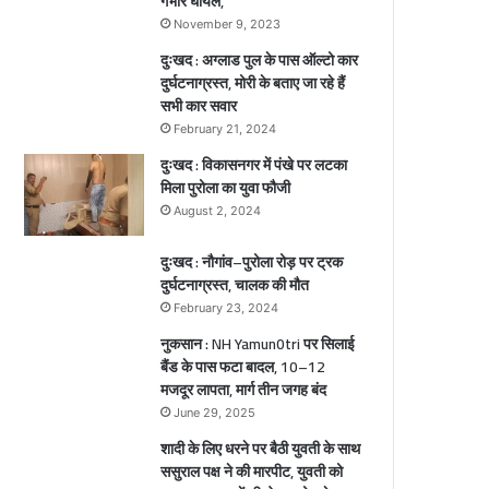
गंभीर घायल,
ा
मौ
क
त
November 9, 2023
ौ
,
दुःखद : अग्लाड पुल के पास ऑल्टो कार
1
दुर्घटनाग्रस्त, मोरी के बताए जा रहे हैं
गं
सभी कार सवार
भी
February 21, 2024
र
दुःखद : विकासनगर में पंखे पर लटका
चे
घा
मिला पुरोला का युवा फौजी
य
ी
ल
August 2, 2024
,
ा
दुःखद : नौगांव–पुरोला रोड़ पर ट्रक
दुर्घटनाग्रस्त, चालक की मौत
ल
February 23, 2024
नुकसान : NH Yamun0tri पर सिलाई
बैंड के पास फटा बादल, 10–12
मजदूर लापता, मार्ग तीन जगह बंद
June 29, 2025
शादी के लिए धरने पर बैठी युवती के साथ
ससुराल पक्ष ने की मारपीट, युवती को