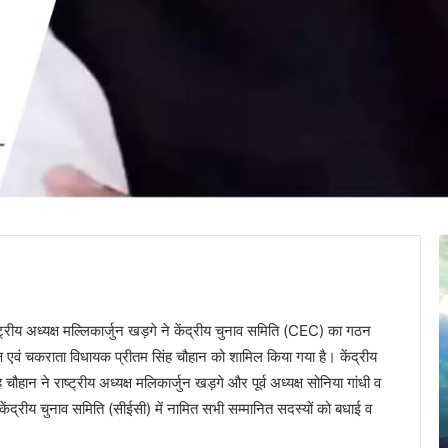
J
दु
a
m
द
a
:
्रीय अध्यक्ष मल्लिकार्जुन खड़गे ने केंद्रीय चुनाव समिति (CEC) का गठन
d
ब
a
िपक्ष एवं चकराता विधायक प्रीतम सिंह चौहान को शामिल किया गया है। केंद्रीय
g
क
ान ने राष्ट्रीय अध्यक्ष मलिकार्जुन खड़गे और पूर्व अध्यक्ष सोनिया गांधी व
n
च
ने केंद्रीय चुनाव समिति (सीईसी) में नामित सभी सम्मानित सदस्यों को बधाई व
April 30, 2025
i
पे
Jamadagni Rishi Temple, Than (Brahmpuri)
R
ट