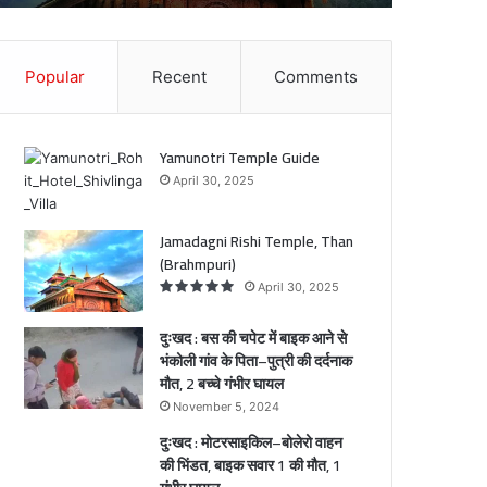
ल
ा
–
बो
Popular
Recent
Comments
क
ले
आ
रो
वा
े
ह
Yamunotri Temple Guide
न
April 30, 2025
ो
की
ी
भिं
ं
Jamadagni Rishi Temple, Than
ड
(Brahmpuri)
त
े
,
April 30, 2025
ि
बा
ा
इ
दुःखद : बस की चपेट में बाइक आने से
क
भंकोली गांव के पिता–पुत्री की दर्दनाक
स
मौत, 2 बच्चे गंभीर घायल
री
वा
November 5, 2024
ी
र
दुःखद : मोटरसाइकिल–बोलेरो वाहन
1
की भिंडत, बाइक सवार 1 की मौत, 1
की