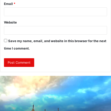
Email
*
Website
Save my name, email, and website in this browser for the next
time I comment.
दुः
ख
द
:
ब
स
की