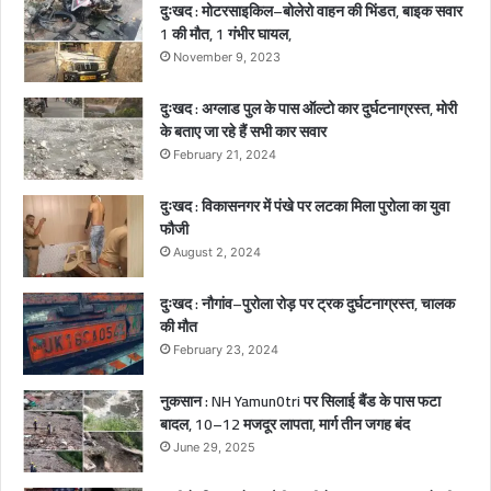
दुःखद : मोटरसाइकिल–बोलेरो वाहन की भिंडत, बाइक सवार
की
1 की मौत, 1 गंभीर घायल,
द
र्द
November 9, 2023
ना
क
दुःखद : अग्लाड पुल के पास ऑल्टो कार दुर्घटनाग्रस्त, मोरी
मौ
के बताए जा रहे हैं सभी कार सवार
त
February 21, 2024
,
2
दुःखद : विकासनगर में पंखे पर लटका मिला पुरोला का युवा
ब
फौजी
च्चे
August 2, 2024
गं
भी
दुःखद : नौगांव–पुरोला रोड़ पर ट्रक दुर्घटनाग्रस्त, चालक
र
की मौत
घा
February 23, 2024
य
ल
नुकसान : NH Yamun0tri पर सिलाई बैंड के पास फटा
बादल, 10–12 मजदूर लापता, मार्ग तीन जगह बंद
June 29, 2025