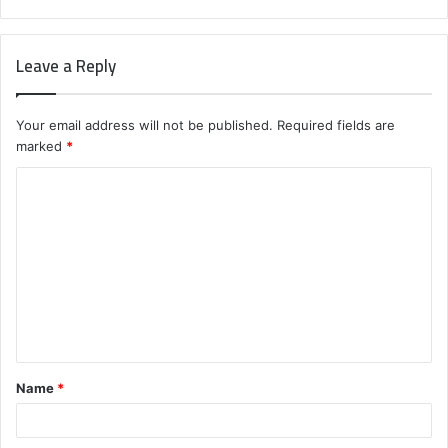
Leave a Reply
Your email address will not be published.
Required fields are
marked
*
C
o
m
m
e
n
t
Name
*
*