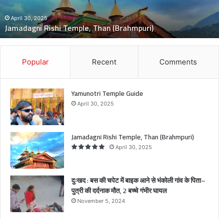
च
November 5, 2024
दुःखद : बस की चपेट में बाइक आने से भंकोली गांव के पिता–पुत्री की दर्दनाक
पे
मौत, 2 बच्चे गंभीर घायल
ट
में
बा
इ
Popular
Recent
Comments
क
आ
ने
Yamunotri Temple Guide
से
April 30, 2025
भं
को
ली
Jamadagni Rishi Temple, Than (Brahmpuri)
गां
April 30, 2025
व
के
पि
दुःखद : बस की चपेट में बाइक आने से भंकोली गांव के पिता–
ता
पुत्री की दर्दनाक मौत, 2 बच्चे गंभीर घायल
–
November 5, 2024
पु
त्री