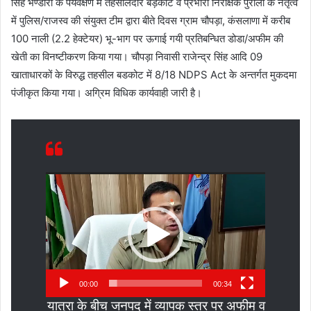
सिंह भण्डारी के पर्यवेक्षण में तहसीलदार बड़कोट व प्रभारी निरीक्षक पुरोला के नेतृत्व
में पुलिस/राजस्व की संयुक्त टीम द्वारा बीते दिवस ग्राम चौपड़ा, कंसलाणा में करीब
100 नाली (2.2 हेक्टेयर) भू-भाग पर ऊगाई गयी प्रतिबन्धित डोडा/अफीम की
खेती का विनष्टीकरण किया गया। चौपड़ा निवासी राजेन्द्र सिंह आदि 09
खाताधारकों के विरुद्ध तहसील बडकोट में 8/18 NDPS Act के अन्तर्गत मुकदमा
पंजीकृत किया गया। अग्रिम विधिक कार्यवाही जारी है।
Video
Player
00:00
00:34
यात्रा के बीच जनपद में व्यापक स्तर पर अफीम व