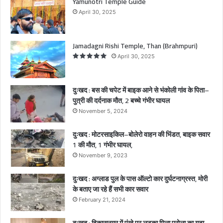
Yamunotri Temple Guide
से
April 30, 2025
भं
को
ली
Jamadagni Rishi Temple, Than (Brahmpuri)
गां
April 30, 2025
व
के
पि
दुःखद : बस की चपेट में बाइक आने से भंकोली गांव के पिता–
ता
पुत्री की दर्दनाक मौत, 2 बच्चे गंभीर घायल
–
November 5, 2024
पु
त्री
दुःखद : मोटरसाइकिल–बोलेरो वाहन की भिंडत, बाइक सवार
की
1 की मौत, 1 गंभीर घायल,
द
र्द
November 9, 2023
ना
क
दुःखद : अग्लाड पुल के पास ऑल्टो कार दुर्घटनाग्रस्त, मोरी
मौ
के बताए जा रहे हैं सभी कार सवार
त
February 21, 2024
,
2