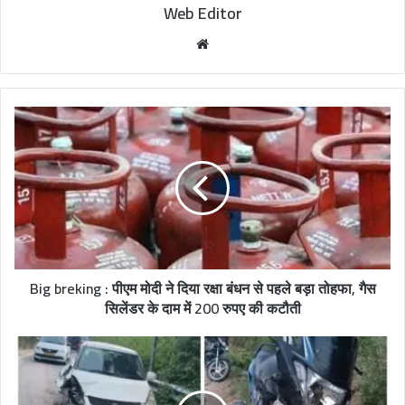
Web Editor
W
e
b
s
i
t
e
Big breking : पीएम मोदी ने दिया रक्षा बंधन से पहले बड़ा तोहफा, गैस
सिलेंडर के दाम में 200 रुपए की कटौती