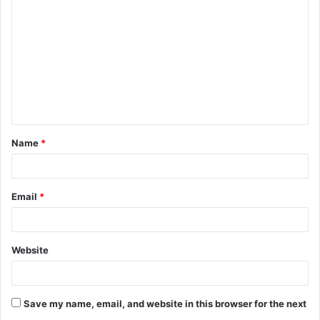
o
m
m
e
n
t
Name
*
*
Email
*
Website
Save my name, email, and website in this browser for the next