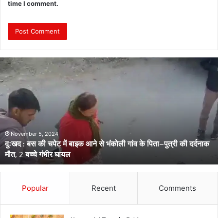
time I comment.
दुः
ख
द
:
ब
स
की
च
November 5, 2024
दुःखद : बस की चपेट में बाइक आने से भंकोली गांव के पिता–पुत्री की दर्दनाक
पे
मौत, 2 बच्चे गंभीर घायल
ट
में
बा
इ
Popular
Recent
Comments
क
आ
ने