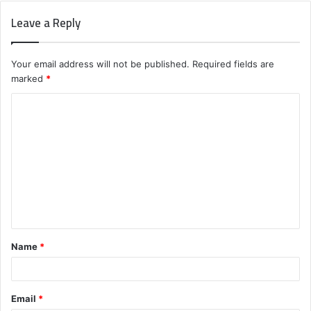
Leave a Reply
Your email address will not be published.
Required fields are
marked
*
C
o
m
m
e
n
t
Name
*
*
Email
*