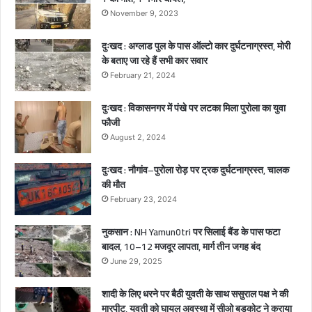
र्द
November 9, 2023
ना
क
दुःखद : अग्लाड पुल के पास ऑल्टो कार दुर्घटनाग्रस्त, मोरी
मौ
के बताए जा रहे हैं सभी कार सवार
त
February 21, 2024
,
2
दुःखद : विकासनगर में पंखे पर लटका मिला पुरोला का युवा
ब
फौजी
च्चे
August 2, 2024
गं
भी
दुःखद : नौगांव–पुरोला रोड़ पर ट्रक दुर्घटनाग्रस्त, चालक
र
की मौत
घा
February 23, 2024
य
ल
नुकसान : NH Yamun0tri पर सिलाई बैंड के पास फटा
बादल, 10–12 मजदूर लापता, मार्ग तीन जगह बंद
June 29, 2025
शादी के लिए धरने पर बैठी युवती के साथ ससुराल पक्ष ने की
मारपीट, युवती को घायल अवस्था में सीओ बड़कोट ने कराया