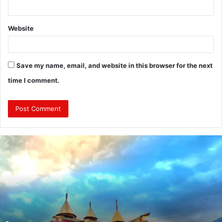
Website
Save my name, email, and website in this browser for the next
time I comment.
दुः
ख
द
:
ब
स
की
च
November 5, 2024