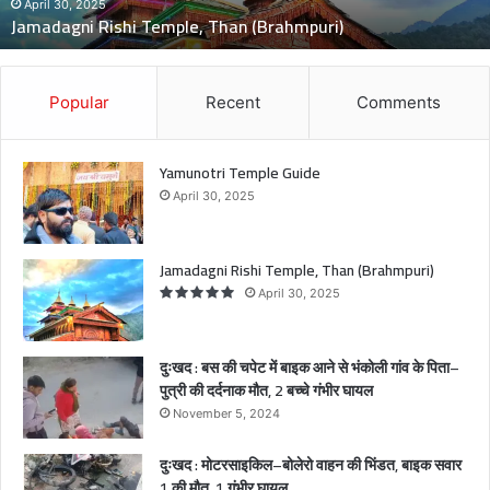
दुःखद : बस की चपेट में बाइक आने से भंकोली गांव के पिता–पु
पे
मौत, 2 बच्चे गंभीर घायल
ट
में
बा
इ
Popular
Recent
Comments
क
आ
ने
Yamunotri Temple Guide
से
April 30, 2025
भं
को
ली
Jamadagni Rishi Temple, Than (Brahmpuri)
गां
April 30, 2025
व
के
पि
दुःखद : बस की चपेट में बाइक आने से भंकोली गांव के पिता–
ता
पुत्री की दर्दनाक मौत, 2 बच्चे गंभीर घायल
–
November 5, 2024
पु
त्री
दुःखद : मोटरसाइकिल–बोलेरो वाहन की भिंडत, बाइक सवार
की
1 की मौत, 1 गंभीर घायल,
द