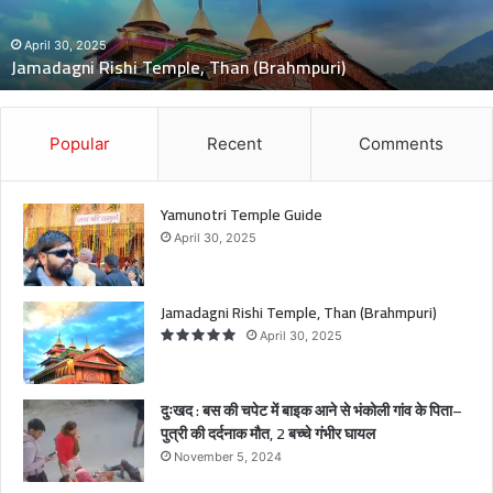
n
i
April 30, 2025
Jamadagni Rishi Temple, Than (Brahmpuri)
R
i
s
h
Popular
Recent
Comments
i
T
e
Yamunotri Temple Guide
m
April 30, 2025
p
l
e
Jamadagni Rishi Temple, Than (Brahmpuri)
,
April 30, 2025
T
h
a
दुःखद : बस की चपेट में बाइक आने से भंकोली गांव के पिता–
n
पुत्री की दर्दनाक मौत, 2 बच्चे गंभीर घायल
(
November 5, 2024
B
r