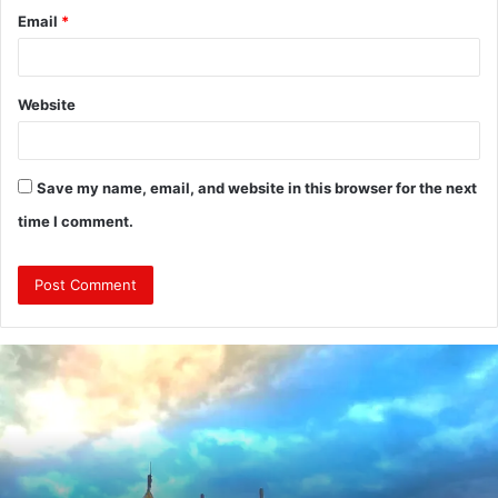
Email
*
Website
Save my name, email, and website in this browser for the next
time I comment.
J
a
m
a
d
a
g