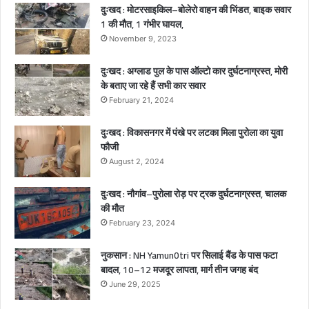
दुःखद : मोटरसाइकिल–बोलेरो वाहन की भिंडत, बाइक सवार
a
1 की मौत, 1 गंभीर घायल,
h
m
November 9, 2023
p
u
दुःखद : अग्लाड पुल के पास ऑल्टो कार दुर्घटनाग्रस्त, मोरी
r
के बताए जा रहे हैं सभी कार सवार
i
February 21, 2024
)
दुःखद : विकासनगर में पंखे पर लटका मिला पुरोला का युवा
फौजी
August 2, 2024
दुःखद : नौगांव–पुरोला रोड़ पर ट्रक दुर्घटनाग्रस्त, चालक
की मौत
February 23, 2024
नुकसान : NH Yamun0tri पर सिलाई बैंड के पास फटा
बादल, 10–12 मजदूर लापता, मार्ग तीन जगह बंद
June 29, 2025