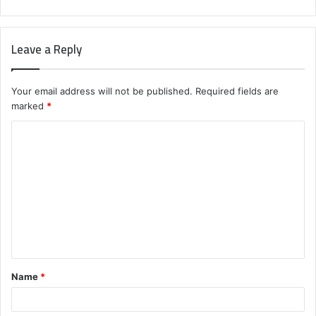
Leave a Reply
Your email address will not be published.
Required fields are
marked
*
C
o
m
m
e
n
t
Name
*
*