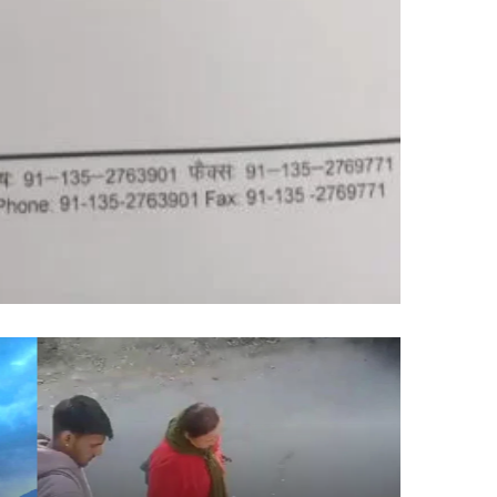
ः
दुः
ख
ख
द
:
मो
स
ट
ी
र