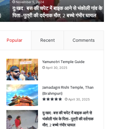
November 5, 2024
November 9
सा
दुःखद : बस की चपेट में बाइक आने से भंकोली गांव के
दुःखद : मो
इ
पिता–पुत्री की दर्दनाक मौत, 2 बच्चे गंभीर घायल
सवार 1 की 
कि
ल
ा
–
बो
Popular
Recent
Comments
क
ले
आ
रो
वा
े
ह
Yamunotri Temple Guide
न
April 30, 2025
ो
की
ी
भिं
ं
ड
Jamadagni Rishi Temple, Than
त
(Brahmpuri)
े
,
April 30, 2025
ि
बा
ा
इ
दुःखद : बस की चपेट में बाइक आने से
क
भंकोली गांव के पिता–पुत्री की दर्दनाक
स
मौत, 2 बच्चे गंभीर घायल
री
वा